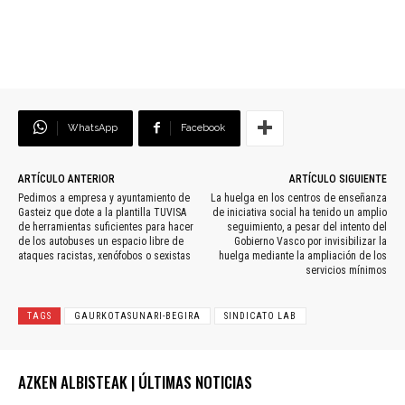
WhatsApp
Facebook
ARTÍCULO ANTERIOR
ARTÍCULO SIGUIENTE
Pedimos a empresa y ayuntamiento de
La huelga en los centros de enseñanza
Gasteiz que dote a la plantilla TUVISA
de iniciativa social ha tenido un amplio
de herramientas suficientes para hacer
seguimiento, a pesar del intento del
de los autobuses un espacio libre de
Gobierno Vasco por invisibilizar la
ataques racistas, xenófobos o sexistas
huelga mediante la ampliación de los
servicios mínimos
TAGS
GAURKOTASUNARI-BEGIRA
SINDICATO LAB
AZKEN ALBISTEAK | ÚLTIMAS NOTICIAS