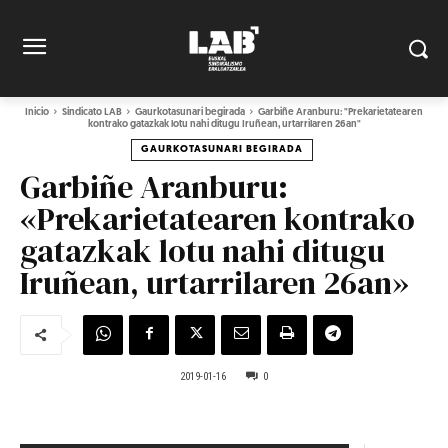
Inicio
Sindicato LAB
Gaurkotasunari begirada
Garbiñe Aranburu: "Prekarietatearen
kontrako gatazkak lotu nahi ditugu Iruñean, urtarrilaren 26an"
GAURKOTASUNARI BEGIRADA
Garbiñe Aranburu:
«Prekarietatearen kontrako
gatazkak lotu nahi ditugu
Iruñean, urtarrilaren 26an»
2019-01-16
0