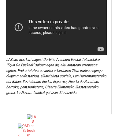
LABeko idazkari nagusi Garbiñe Aranburu Euskal Telebistako
"Egun On Euskadi" saioan egon da, aktualitateari errepasoa
egiten. Prekarietatearen aurka urtarrilaren 26an Iruñean egingo
dugun manifestazioa, elkarrizketa soziala, Lan Harremanetarako
eta Babes Sozialerako Euskal Esparrua, Huerta de Peraltako
borroka, pentsionistena, Gizarte Ekimeneko ikastetxeetako
greba, La Naval… hainbat gai izan ditu hizpide.