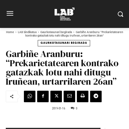
Home
LAB Sindikatua
Gaurkotasunari begirada
Garbiñe Aranburu: "Prekarietatearen
kontrako gatazkak lotu nahi ditugu Iruñean, urtarrilaren 26an"
GAURKOTASUNARI BEGIRADA
Garbiñe Aranburu:
“Prekarietatearen kontrako
gatazkak lotu nahi ditugu
Iruñean, urtarrilaren 26an”
2019-01-16
0