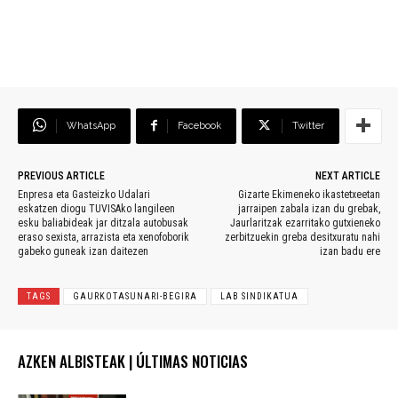
WhatsApp
Facebook
Twitter
PREVIOUS ARTICLE
NEXT ARTICLE
Enpresa eta Gasteizko Udalari
Gizarte Ekimeneko ikastetxeetan
eskatzen diogu TUVISAko langileen
jarraipen zabala izan du grebak,
esku baliabideak jar ditzala autobusak
Jaurlaritzak ezarritako gutxieneko
eraso sexista, arrazista eta xenofoborik
zerbitzuekin greba desitxuratu nahi
gabeko guneak izan daitezen
izan badu ere
TAGS
GAURKOTASUNARI-BEGIRA
LAB SINDIKATUA
AZKEN ALBISTEAK | ÚLTIMAS NOTICIAS