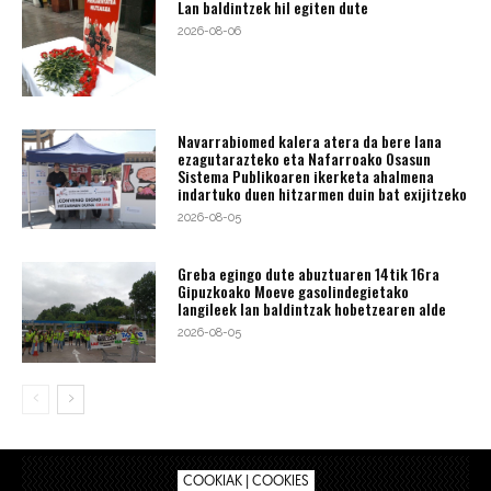
Lan baldintzek hil egiten dute
2026-08-06
Navarrabiomed kalera atera da bere lana
ezagutarazteko eta Nafarroako Osasun
Sistema Publikoaren ikerketa ahalmena
indartuko duen hitzarmen duin bat exijitzeko
2026-08-05
Greba egingo dute abuztuaren 14tik 16ra
Gipuzkoako Moeve gasolindegietako
langileek lan baldintzak hobetzearen alde
2026-08-05
COOKIAK | COOKIES