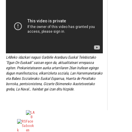
LABeko idazkari nagusi Garbiñe Aranburu Euskal Telebistako
"Egun On Euskadi" saioan egon da, aktualitateari errepasoa
egiten. Prekarietatearen aurka urtarrilaren 26an Iruñean egingo
dugun manifestazioa, elkarrizketa soziala, Lan Harremanetarako
eta Babes Sozialerako Euskal Esparrua, Huerta de Peraltako
borroka, pentsionistena, Gizarte Ekimeneko ikastetxeetako
greba, La Naval… hainbat gai izan ditu hizpide.