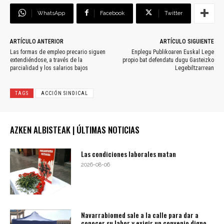
WhatsApp
Facebook
Twitter
ARTÍCULO ANTERIOR
ARTÍCULO SIGUIENTE
Las formas de empleo precario siguen
Enplegu Publikoaren Euskal Lege
extendiéndose, a través de la
propio bat defendatu dugu Gasteizko
parcialidad y los salarios bajos
Legebiltzarrean
TAGS
ACCIÓN SINDICAL
AZKEN ALBISTEAK | ÚLTIMAS NOTICIAS
Las condiciones laborales matan
2026-08-06
Navarrabiomed sale a la calle para dar a
conocer su labor y exigir un convenio digno