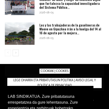
que fortalezca la capacidad investigadora
del Sistema Público...
2026-08-05
Los y las trabajadoras de la gasolineras de
Moeve en Gipuzkoa irán a la huelga del 14 al
16 de agosto por la mejora...
2026-08-05
COOKIAK | COOKIES
LEGE OHARRA ETA PRIBATUTASUN POLITIKA | AVISO LEGAL Y
POLÍTICA DE PRIVACIDAD
LAB SINDIKATUA. Zure pribatutasuna
IPAR HEGOA
BIZILAN.EUS
AFÍLIATE
TIENDA
errespetatzea da gure lehentasuna. Zure
INTRANET 🔑
Euskera
Castellano
esperientzia eta zerbitzuak hobetzeko