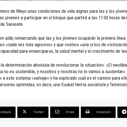
Primero de Mayo unas condiciones de vida dignas para las y los jóven
jóvenes a participar en el bloque que partirá a las 11:00 horas des
 de Sarasate.
en alde
, remarcando que las y los jóvenes ocuparán la primera línea
l es «cada vez más agresivo» y que vivimos «una crisis de civilizac
capacidad para emanciparse, la salud mental y el crecimiento de l
«la determinación absoluta de revolucionar la situación»: «El neolibe
ma no es sostenible, y nosotros y nosotras no lo vamos a sustentar».
» a este sistema «salvaje» y ha explicado cuál es el camino para ello
ersonas oprimidas; es decir, una Euskal Herria socialista y feminist
acebook
Twitter
Email
Impresión