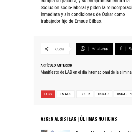
cumpla su palabra, y su compromiso contra la
exclusión socio-laboral y piden la reincorporac
inmediata y sin condiciones de Oskar como
trabajador fijo de Emaus Bilbao.
WhatsApp
F
Cuota
ARTÍCULO ANTERIOR
Manifiesto de LAB en el día Internacional de la elimina
TAGS
EMAUS
EZKER
OSKAR
OSKAR-P
AZKEN ALBISTEAK | ÚLTIMAS NOTICIAS