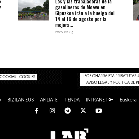
e
Los y las trabajadoras de la
y
gasolineras de Moeve en
Gipuzkoa irán a la huelga del
14 al 16 de agosto por la
mejora...
2026-08-05
LEGE OHARRA ETA PRIBATUTASUN
COOKIAK | COOKIES
AVISO LEGAL Y POLÍTICA DE 
A
BIZILAN.EUS
AFÍLIATE
TIENDA
INTRANET 🔑
Euskera