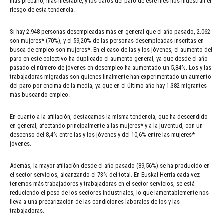
más precario, más inestable, y los datos del paro de este mes nos muestran el
riesgo de esta tendencia.
Si hay 2.948 personas desempleadas más en general que el año pasado, 2.062
son mujeres* (70%), y el 59,20% de las personas desempleadas inscritas en
busca de empleo son mujeres*. En el caso de las y los jóvenes, el aumento del
paro en este colectivo ha duplicado el aumento general, ya que desde el año
pasado el número de jóvenes en desempleo ha aumentado un 5,84%. Los y las
trabajadoras migradas son quienes finalmente han experimentado un aumento
del paro por encima de la media, ya que en el último año hay 1.382 migrantes
más buscando empleo.
En cuanto a la afiliación, destacamos la misma tendencia, que ha descendido
en general, afectando principalmente a las mujeres* y a la juventud, con un
descenso del 8,4% entre las y los jóvenes y del 10,6% entre las mujeres*
jóvenes.
Además, la mayor afiliación desde el año pasado (89,56%) se ha producido en
el sector servicios, alcanzando el 73% del total. En Euskal Herria cada vez
tenemos más trabajadores y trabajadoras en el sector servicios, se está
reduciendo el peso de los sectores industriales, lo que lamentablemente nos
lleva a una precarización de las condiciones laborales de los y las
trabajadoras.