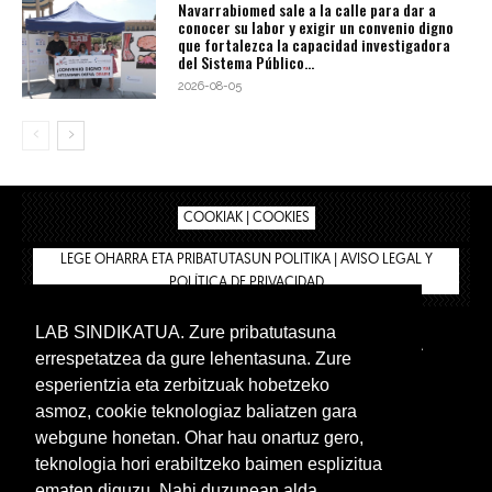
Navarrabiomed sale a la calle para dar a
conocer su labor y exigir un convenio digno
que fortalezca la capacidad investigadora
del Sistema Público...
2026-08-05
COOKIAK | COOKIES
LEGE OHARRA ETA PRIBATUTASUN POLITIKA | AVISO LEGAL Y
POLÍTICA DE PRIVACIDAD
LAB SINDIKATUA. Zure pribatutasuna
IPAR HEGOA
BIZILAN.EUS
AFÍLIATE
TIENDA
errespetatzea da gure lehentasuna. Zure
INTRANET 🔑
Euskera
Castellano
esperientzia eta zerbitzuak hobetzeko
asmoz, cookie teknologiaz baliatzen gara
webgune honetan. Ohar hau onartuz gero,
teknologia hori erabiltzeko baimen esplizitua
ematen diguzu. Nahi duzunean alda