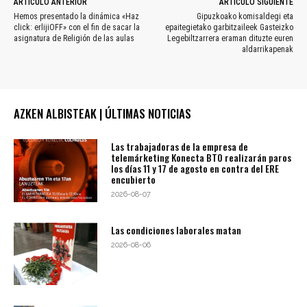
ARTÍCULO ANTERIOR
ARTÍCULO SIGUIENTE
Hemos presentado la dinámica «Haz
Gipuzkoako komisaldegi eta
click: erlijiOFF» con el fin de sacar la
epaitegietako garbitzaileek Gasteizko
asignatura de Religión de las aulas
Legebiltzarrera eraman dituzte euren
aldarrikapenak
AZKEN ALBISTEAK | ÚLTIMAS NOTICIAS
Las trabajadoras de la empresa de
telemárketing Konecta BTO realizarán paros
los días 11 y 17 de agosto en contra del ERE
encubierto
2026-08-07
Las condiciones laborales matan
2026-08-06