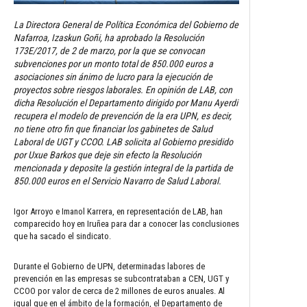
La Directora General de Política Económica del Gobierno de
Nafarroa, Izaskun Goñi, ha aprobado la Resolución
173E/2017, de 2 de marzo, por la que se convocan
subvenciones por un monto total de 850.000 euros a
asociaciones sin ánimo de lucro para la ejecución de
proyectos sobre riesgos laborales. En opinión de LAB, con
dicha Resolución el Departamento dirigido por Manu Ayerdi
recupera el modelo de prevención de la era UPN, es decir,
no tiene otro fin que financiar los gabinetes de Salud
Laboral de UGT y CCOO. LAB solicita al Gobierno presidido
por Uxue Barkos que deje sin efecto la Resolución
mencionada y deposite la gestión integral de la partida de
850.000 euros en el Servicio Navarro de Salud Laboral.
Igor Arroyo e Imanol Karrera, en representación de LAB, han
comparecido hoy en Iruñea para dar a conocer las conclusiones
que ha sacado el sindicato.
Durante el Gobierno de UPN, determinadas labores de
prevención en las empresas se subcontrataban a CEN, UGT y
CCOO por valor de cerca de 2 millones de euros anuales. Al
igual que en el ámbito de la formación, el Departamento de