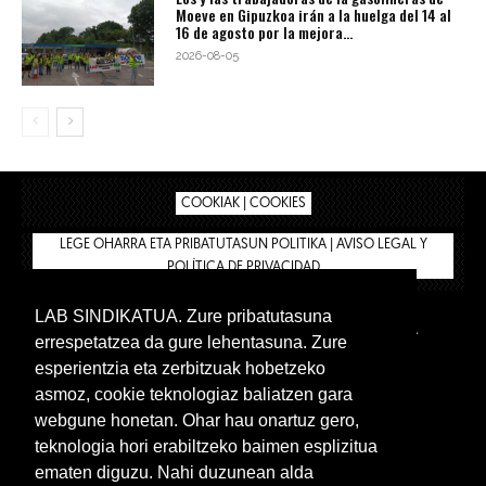
Moeve en Gipuzkoa irán a la huelga del 14 al
16 de agosto por la mejora...
2026-08-05
COOKIAK | COOKIES
LEGE OHARRA ETA PRIBATUTASUN POLITIKA | AVISO LEGAL Y
POLÍTICA DE PRIVACIDAD
LAB SINDIKATUA. Zure pribatutasuna
IPAR HEGOA
BIZILAN.EUS
AFÍLIATE
TIENDA
errespetatzea da gure lehentasuna. Zure
INTRANET 🔑
Euskera
Castellano
esperientzia eta zerbitzuak hobetzeko
asmoz, cookie teknologiaz baliatzen gara
webgune honetan. Ohar hau onartuz gero,
teknologia hori erabiltzeko baimen esplizitua
ematen diguzu. Nahi duzunean alda