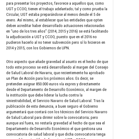
para presentar los proyectos, favorece a aquellos que, como
UGT y CCOO, tienen el trabajo adelantado; tal y como prueba la
Circular, UGT estaba preparándose al menos desde el 5 de
enero. Así mismo, al establecer que las entidades que opten
deben acreditar haber desarrollado actuaciones relacionadas
en “uno de los tres años” (2014, 2015 y 2016) se está facilitando
la adjudicación a UGT y CCOO, puesto que en el 2016 no
pudieron hacerlo al no tener subvención pero sí lo hicieron en
2014 y 2015, con los Gobiernos de UPN.
Otro aspecto que añade gravedad al asunto es el hecho de que
todo este proceso se está desarrollando al margen del Consejo
de Salud Laboral de Navarra, que recientemente ha aprobado
un Plan de Acción para los próximos años. Es decir, se
pretenden asignar 850.000 euros vía expres y directamente
desde el Departamento de Desarrollo Económico, al margen de
la institución que debe liderar la lucha contra la
siniestrabilidad, el Servicio Navarro de Salud Laboral. Tras la
publicación de esta denuncia, a buen seguro el Gobierno
argumentará que contará con los técnicos del Servicio Navarro
de Salud Laboral para dirimir sobre la convocatoria; pero
aunque así fuera, no restaría gravedad al hecho de que sea el
Departamento de Desarrollo Económico el que gestiona una
convocatoria de salud laboral y que dicha convocatoria tenga