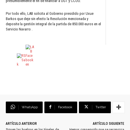
presumiblemente el fin de financiar a UGT y CCOO.
Por todo ello, LAB solicita al Gobierno presidido por Uxue
Barkos que deje sin efecto la Resolución mencionada y
deposite la gestión integral de la partida de 850.000 euros en el
Servicio Navarro .
WhatsApp
Facebook
Twitter
ARTÍCULO ANTERIOR
ARTÍCULO SIGUIENTE
Siguen las huelgas en los túneles de
Hemos conseguido que se reconozca