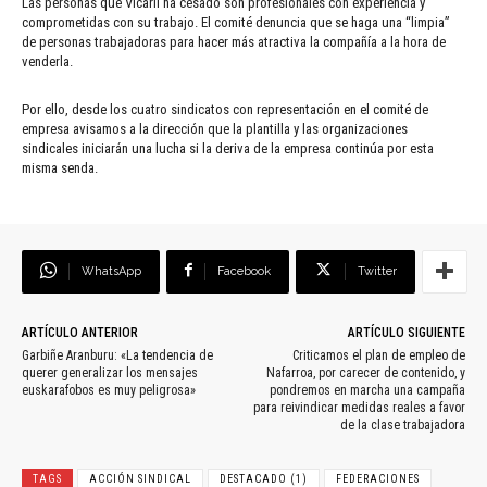
Las personas que Vicarli ha cesado son profesionales con experiencia y
comprometidas con su trabajo. El comité denuncia que se haga una “limpia”
de personas trabajadoras para hacer más atractiva la compañía a la hora de
venderla.
Por ello, desde los cuatro sindicatos con representación en el comité de
empresa avisamos a la dirección que la plantilla y las organizaciones
sindicales iniciarán una lucha si la deriva de la empresa continúa por esta
misma senda.
WhatsApp
Facebook
Twitter
ARTÍCULO ANTERIOR
ARTÍCULO SIGUIENTE
Garbiñe Aranburu: «La tendencia de
Criticamos el plan de empleo de
querer generalizar los mensajes
Nafarroa, por carecer de contenido, y
euskarafobos es muy peligrosa»
pondremos en marcha una campaña
para reivindicar medidas reales a favor
de la clase trabajadora
TAGS
ACCIÓN SINDICAL
DESTACADO (1)
FEDERACIONES