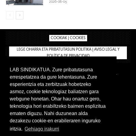
2026-08-05
COOKIAK | COOKIES
LEGE OHARRA ETA PRIBATUTASUN POLITIKA | AVISO LEGAL Y
POLÍTICA DE PRIVACIDAD
LAB SINDIKATUA. Zure pribatutasuna
IPAR HEGOA
BIZILAN.EUS
AFÍLIATE
TIENDA
errespetatzea da gure lehentasuna. Zure
INTRANET 🔑
Euskera
Castellano
esperientzia eta zerbitzuak hobetzeko
asmoz, cookie teknologiaz baliatzen gara
webgune honetan. Ohar hau onartuz gero,
teknologia hori erabiltzeko baimen esplizitua
ematen diguzu. Nahi duzunean alda
dezakezu cookie-en erabileraren inguruko
iritzia.
Gehiago irakurri