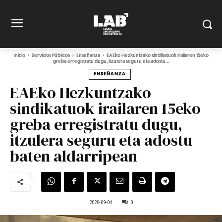
Inicio
Servicios Públicos
Enseñanza
EAEko Hezkuntzako sindikatuok irailaren 15eko
greba erregistratu dugu, itzulera seguru eta adostu...
ENSEÑANZA
EAEko Hezkuntzako
sindikatuok irailaren 15eko
greba erregistratu dugu,
itzulera seguru eta adostu
baten aldarripean
2020-09-04
0