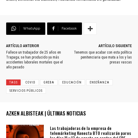
WhatsApp
Facebook
ARTÍCULO ANTERIOR
ARTÍCULO SIGUIENTE
Fallece un trabajador de 25 años en
Tenemos que acabar con esta política
Trapaga; se han producido ya más
penitenciaria que mata a los y las
accidentes laborales mortales que el
presas vascas
año pasado
TAGS
COVID
GREBA
EDUCACIÓN
ENSEÑANZA
SERVICIOS PÚBLICOS
AZKEN ALBISTEAK | ÚLTIMAS NOTICIAS
Las trabajadoras de la empresa de
telemárketing Konecta BTO realizarán paros
los días 11 y 17 de agosto en contra del ERE