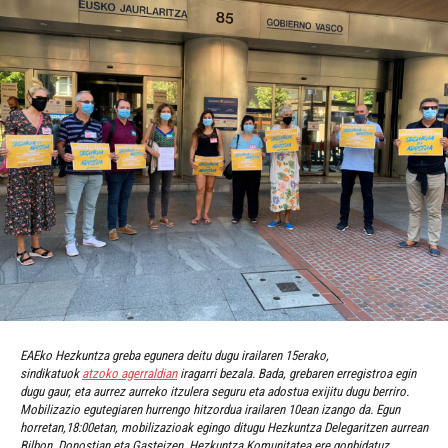
EAEko Hezkuntza greba egunera deitu dugu irailaren 15erako,
sindikatuok
atzoko agerraldian
iragarri bezala. Bada, grebaren erregistroa egin
dugu gaur, eta aurrez aurreko itzulera seguru eta adostua exijitu dugu berriro.
Mobilizazio egutegiaren hurrengo hitzordua irailaren 10ean izango da. Egun
horretan,18:00etan, mobilizazioak egingo ditugu Hezkuntza Delegaritzen aurrean
Bilbon, Donostian eta Gasteizen, Hezkuntza Komunitatea ere gonbidatuz.