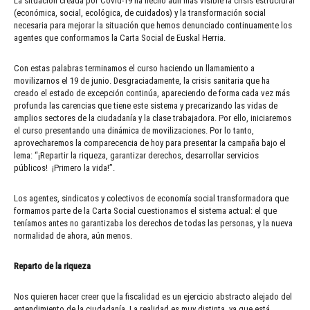
La situación creada por Covid-19 ha hecho aún más visible la crisis estructural
(económica, social, ecológica, de cuidados) y la transformación social
necesaria para mejorar la situación que hemos denunciado continuamente los
agentes que conformamos la Carta Social de Euskal Herria.
Con estas palabras terminamos el curso haciendo un llamamiento a
movilizarnos el 19 de junio. Desgraciadamente, la crisis sanitaria que ha
creado el estado de excepción continúa, apareciendo de forma cada vez más
profunda las carencias que tiene este sistema y precarizando las vidas de
amplios sectores de la ciudadanía y la clase trabajadora. Por ello, iniciaremos
el curso presentando una dinámica de movilizaciones. Por lo tanto,
aprovecharemos la comparecencia de hoy para presentar la campaña bajo el
lema: “¡Repartir la riqueza, garantizar derechos, desarrollar servicios
públicos! ¡Primero la vida!”.
Los agentes, sindicatos y colectivos de economía social transformadora que
formamos parte de la Carta Social cuestionamos el sistema actual: el que
teníamos antes no garantizaba los derechos de todas las personas, y la nueva
normalidad de ahora, aún menos.
Reparto de la riqueza
Nos quieren hacer creer que la fiscalidad es un ejercicio abstracto alejado del
entendimiento de la ciudadanía. La realidad es muy distinta, ya que está