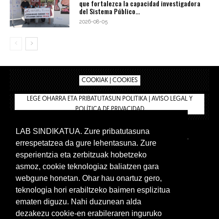
que fortalezca la capacidad investigadora
del Sistema Público...
2026-08-05
COOKIAK | COOKIES
LEGE OHARRA ETA PRIBATUTASUN POLITIKA | AVISO LEGAL Y
POLÍTICA DE PRIVACIDAD
LAB SINDIKATUA. Zure pribatutasuna
IPAR HEGOA
BIZILAN.EUS
AFÍLIATE
TIENDA
errespetatzea da gure lehentasuna. Zure
INTRANET 🔑
Euskera
Castellano
esperientzia eta zerbitzuak hobetzeko
asmoz, cookie teknologiaz baliatzen gara
webgune honetan. Ohar hau onartuz gero,
teknologia hori erabiltzeko baimen esplizitua
ematen diguzu. Nahi duzunean alda
dezakezu cookie-en erabileraren inguruko