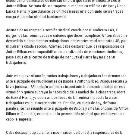
derechos fundamentales de libertad sindical que sufre el sindicato LAB en
Antton Bilbao. Se trata de una empresa que opera en edificios de Ipar y Hego
Euskal Herria, y que durante los últimos meses está poniendo serias trabas
contra el derecho sindical fundamental.
Además de no aceptar la sección sindical creada por el sindicato LAB, al
margen de las formalidades o criterios que deben cumplirse, Antton Bilbao ha
despedido a dos personas trabajadoras, pertenecientes al sindicato LAB, por
impulsar la citada sección. Además, cabe destacar que los responsables de
Antton Bilbao están imposibilitando la realización de elecciones sindicales,
pese a que en el centro de trabajo de Ipar Euskal Herria hay más de 50
trabajadores.
Ante esta grave situación, varios trabajadores y trabajadoras han denunciado
ante el juzgado de Prud’hommes de Baiona a Antton Bilbao. Aunque recurra a
la vía jurídica, LAB también considera importante la denuncia pública de esta
situación y quiere subrayar la necesidad de la unidad de la clase trabajadora
de Euskal Herria, ya que a ambos lados de la frontera impuesta la clase
trabajadora es igualmente oprimida. Por ello, en el día de hoy, de forma
paralela, se han reunido ante el juzgado de Baiona y ante las oficinas de Antton
Bilbao en Donostia, en contra de la persecución sindical que está llevando a
cabo la empresa.
Cabe destacar que durante la movilización de Donostia responsables de la