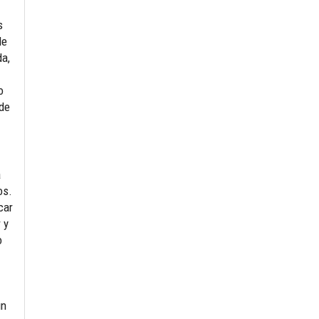
s
de
da,
o
 de
a
os.
car
 y
o
ún