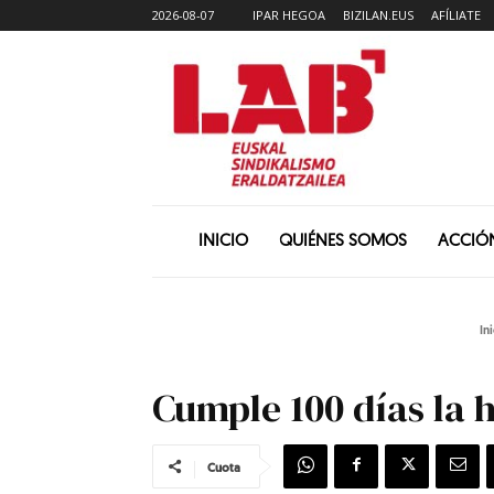
2026-08-07
IPAR HEGOA
BIZILAN.EUS
AFÍLIATE
INICIO
QUIÉNES SOMOS
ACCIÓ
Ini
Cumple 100 días la h
Cuota