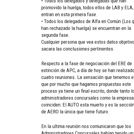
• Todos los delegados y delegadas que han
promovido la huelga, todos ellos de LAB y ELA,
entran en esta primera fase.
• Todos los delegados de Alfa en Común (Los 
han rechazado la huelga) se encuentran en la
segunda fase.
Cualquier persona que vea estos datos objetiv
sacara las conclusiones pertinentes.
Respecto a la fase de negociación del ERE de
extinción de APC, a día de hoy se han realizad
cuatro reuniones. La sensación que tenemos e
que por mucho que hagamos propuestas este
proceso ya tiene un final escrito, donde tanto l
administradores concursales como la empresa
coinciden: El AUTO esta muerto y es la secció
de AERO la única que tiene futuro.
En la ultima reunión nos comunicaron que los
Administradores Concursales habían tenido un