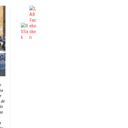
n
ba
e
 de
lo
ga
a