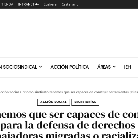
TIENDA
INTRANET 🔑
Euskera
Castellano
N SOCIOSINDICAL
ACCIÓN POLÍTICA
ÁREAS
IEH
cción Social
“Como sindicato tenemos que ser capaces de construir herramientas útiles p
ACCIÓN SOCIAL
SECRETARÍAS
nemos que ser capaces de con
 para la defensa de derechos 
abajadoras migradas o raciali