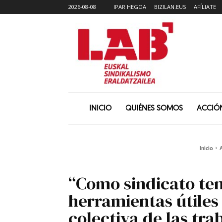
2026-08-08
IPAR HEGOA
BIZILAN.EUS
AFÍLIATE
INICIO
QUIÉNES SOMOS
ACCIÓ
Inicio
A
“Como sindicato te
herramientas útiles
colectiva de las tr