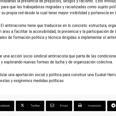
cotidianas la presencia de prejuicios, sesgos y racismo. Esto involu
ara que las trabajadoras migradas y racializadas como sujeto polít
u propia red desde la cual tener mayor visibilidad y portavocía en lo
:
El antirracismo tiene que traducirse en lo concreto: estructura, or
 aras a facilitar la accesibilidad, la presencia y la participación d
les de formación política y técnica dirigidas a implementar el antir
r una acción socio-sindical antirracista que parta de las condicion
 y explorando nuevas formas de lucha y de organización colectiva.
izar una aportación social y política para construir una Euskal Her
uestas y exigiremos medidas políticas.
acebook
Twitter
Email
Impresión