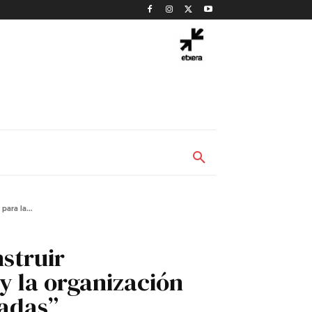
ara la...
struir
y la organización
zadas”