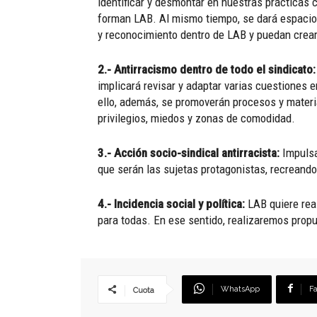
identificar y desmontar en nuestras prácticas 
forman LAB. Al mismo tiempo, se dará espacio p
y reconocimiento dentro de LAB y puedan crear s
2.- Antirracismo dentro de todo el sindicato
implicará revisar y adaptar varias cuestiones en
ello, además, se promoverán procesos y materia
privilegios, miedos y zonas de comodidad.
3.- Acción socio-sindical antirracista:
Impulsa
que serán las sujetas protagonistas, recreando
4.- Incidencia social y política:
LAB quiere real
para todas. En ese sentido, realizaremos prop
WhatsApp
F
Cuota