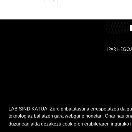
IPAR HEGO
LAB SINDIKATUA. Zure pribatutasuna errespetatzea da gur
teknologiaz baliatzen gara webgune honetan. Ohar hau onar
duzunean alda dezakezu cookie-en erabileraren inguruko ir