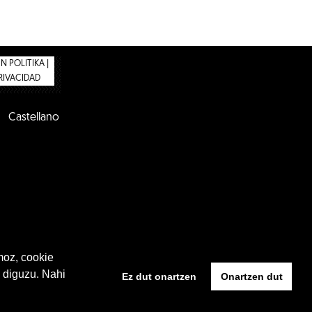
 POLITIKA |
PRIVACIDAD
Castellano
moz, cookie
 diguzu. Nahi
Ez dut onartzen
Onartzen dut