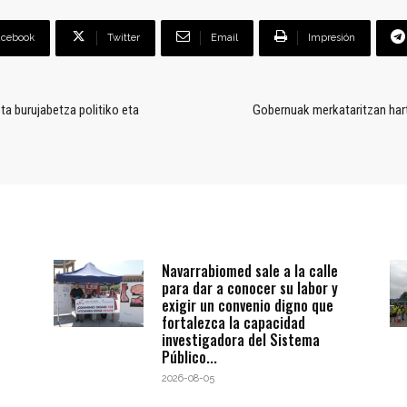
acebook
Twitter
Email
Impresión
ta burujabetza politiko eta
Gobernuak merkataritzan har
Navarrabiomed sale a la calle
para dar a conocer su labor y
exigir un convenio digno que
fortalezca la capacidad
investigadora del Sistema
Público...
2026-08-05