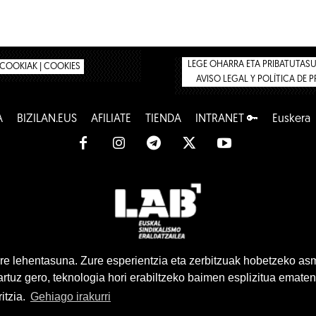
LEGE OHARRA ETA PRIBATUTASUN
COOKIAK | COOKIES
AVISO LEGAL Y POLÍTICA DE 
A
BIZILAN.EUS
AFÍLIATE
TIENDA
INTRANET 🔑
Euskera
www.lab.eus
e lehentasuna. Zure esperientzia eta zerbitzuak hobetzeko as
tuz gero, teknologia hori erabiltzeko baimen esplizitua ematen
Euskera
Castellano
itzia.
Gehiago irakurri