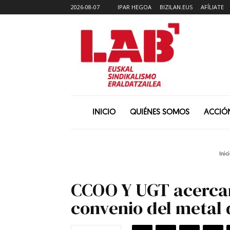
2026-08-07
IPAR HEGOA
BIZILAN.EUS
AFÍLIATE
INICIO
QUIÉNES SOMOS
ACCIÓ
Inic
CCOO Y UGT acercan 
convenio del metal 