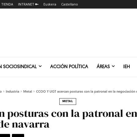
TIENDA
INTRANET 🔑
Euskera
Castellano
N SOCIOSINDICAL
ACCIÓN POLÍTICA
ÁREAS
IEH
io
Industria
Metal
CCOO Y UGT acercan posturas con la patronal en la negociación d
METAL
posturas con la patronal en 
de navarra