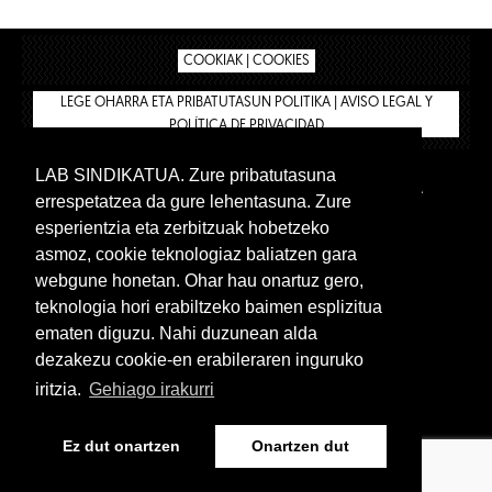
COOKIAK | COOKIES
LEGE OHARRA ETA PRIBATUTASUN POLITIKA | AVISO LEGAL Y
POLÍTICA DE PRIVACIDAD
LAB SINDIKATUA. Zure pribatutasuna
IPAR HEGOA
BIZILAN.EUS
AFÍLIATE
TIENDA
errespetatzea da gure lehentasuna. Zure
INTRANET 🔑
Castellano
esperientzia eta zerbitzuak hobetzeko
asmoz, cookie teknologiaz baliatzen gara
webgune honetan. Ohar hau onartuz gero,
teknologia hori erabiltzeko baimen esplizitua
ematen diguzu. Nahi duzunean alda
dezakezu cookie-en erabileraren inguruko
iritzia.
Gehiago irakurri
www.lab.eus
Ez dut onartzen
Onartzen dut
Castellano