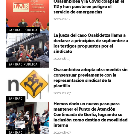
Osasunbidea y la Covid colapsan el
112 y han puesto en peligro el
servicio de emergencias
2020-08-14
SANIDAD PÚBLICA
La jueza del caso Osakidetza llama a
declarar a principios de septiembre a
los testigos propuestos por el
sindicato
2020-08-13
SANIDAD PÚBLICA
Osasunbidea adopta otra medida sin
consensuar previamente con la
representación sindical de la
plantilla
2020-08-07
SANIDAD
Hemos dado un nuevo paso para
mantener el Punto de Atención
Continuada de Gorliz, logrando su
inclusión como destino de movilidad
interna
2020-08-07
SANIDAD