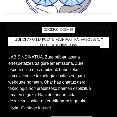
COOKIAK | COOKIES
LEGE OHARRA ETA PRIBATUTASUN POLITIKA | AVISO LEGAL Y
POLÍTICA DE PRIVACIDAD
LAB SINDIKATUA. Zure pribatutasuna
IPAR HEGOA
BIZILAN.EUS
AFÍLIATE
TIENDA
errespetatzea da gure lehentasuna. Zure
INTRANET 🔑
Euskera
Castellano
esperientzia eta zerbitzuak hobetzeko
asmoz, cookie teknologiaz baliatzen gara
webgune honetan. Ohar hau onartuz gero,
teknologia hori erabiltzeko baimen esplizitua
ematen diguzu. Nahi duzunean alda
dezakezu cookie-en erabileraren inguruko
iritzia.
Gehiago irakurri
www.lab.eus