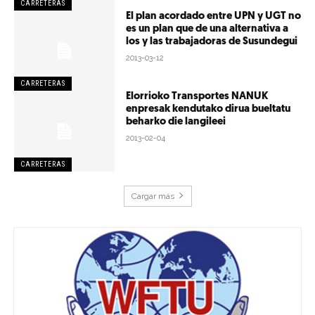
CARRETERAS
El plan acordado entre UPN y UGT no
es un plan que de una alternativa a
los y las trabajadoras de Susundegui
2013-03-12
CARRETERAS
Elorrioko Transportes NANUK
enpresak kendutako dirua bueltatu
beharko die langileei
2013-02-04
CARRETERAS
Cargar más