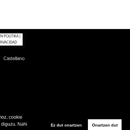
 POLITIKA |
PRIVACIDAD
Castellano
moz, cookie
 diguzu. Nahi
Ez dut onartzen
Onartzen dut