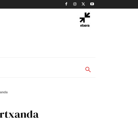
xanda
Artxanda