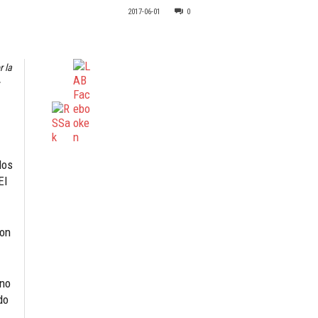
2017-06-01
0
r la
los
El
con
 no
do