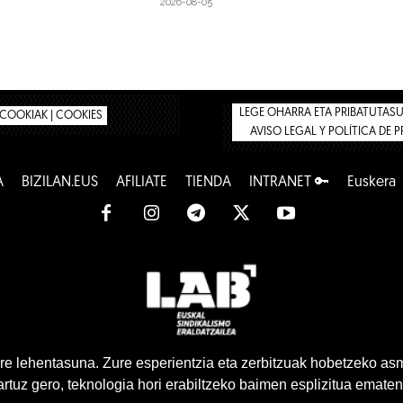
2026-08-05
LEGE OHARRA ETA PRIBATUTASUN
COOKIAK | COOKIES
AVISO LEGAL Y POLÍTICA DE 
A
BIZILAN.EUS
AFÍLIATE
TIENDA
INTRANET 🔑
Euskera
www.lab.eus
e lehentasuna. Zure esperientzia eta zerbitzuak hobetzeko as
tuz gero, teknologia hori erabiltzeko baimen esplizitua ematen
Euskera
Castellano