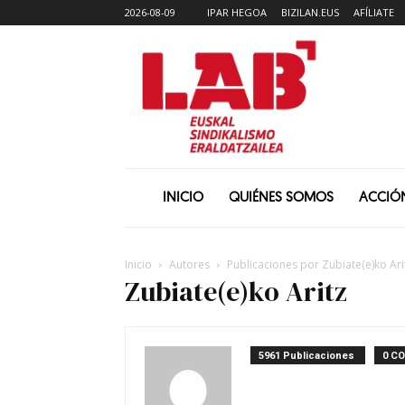
2026-08-09
IPAR HEGOA
BIZILAN.EUS
AFÍLIATE
INICIO
QUIÉNES SOMOS
ACCIÓ
Inicio
Autores
Publicaciones por Zubiate(e)ko Ari
Zubiate(e)ko Aritz
5961 Publicaciones
0 C