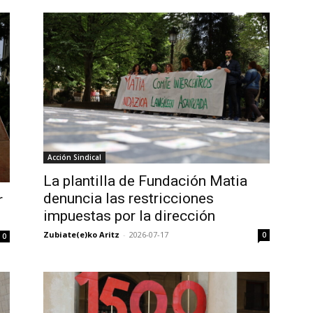
Acción Sindical
La plantilla de Fundación Matia
denuncia las restricciones
r
impuestas por la dirección
Zubiate(e)ko Aritz
-
2026-07-17
0
0