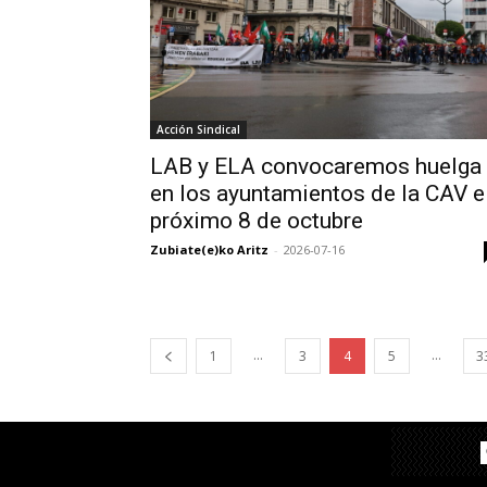
Acción Sindical
LAB y ELA convocaremos huelga
en los ayuntamientos de la CAV e
próximo 8 de octubre
Zubiate(e)ko Aritz
-
2026-07-16
...
...
1
3
4
5
3