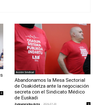
Acción Sindical
es
Abandonamos la Mesa Sectorial
de Osakidetza ante la negociación
secreta con el Sindicato Médico
0
de Euskadi
Zubiate(e)ko Aritz
-
2026-07-20
0