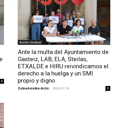
Acción Sindical
n
Ante la multa del Ayuntamiento de
e
Gasteiz, LAB, ELA, Steilas,
ETXALDE e HIRU reivindicamos el
derecho a la huelga y un SMI
propio y digno
0
Zubiate(e)ko Aritz
-
2026-07-16
0