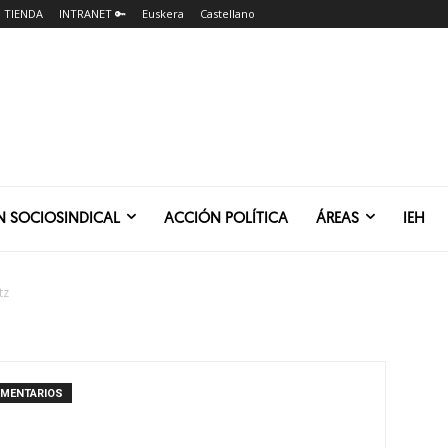
TIENDA
INTRANET 🔑
Euskera
Castellano
N SOCIOSINDICAL
ACCIÓN POLÍTICA
ÁREAS
IEH
tz
OMENTARIOS