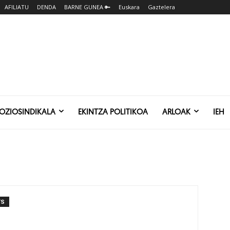
AFILIATU
DENDA
BARNE GUNEA 🔑
Euskara
Gaztelera
SOZIOSINDIKALA
EKINTZA POLITIKOA
ARLOAK
IEH
TS