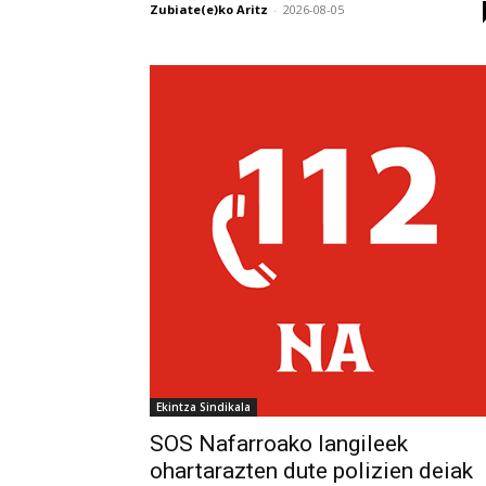
Zubiate(e)ko Aritz
-
2026-08-05
Ekintza Sindikala
SOS Nafarroako langileek
ohartarazten dute polizien deiak