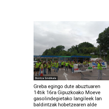
Ekintza Sindikala
Greba egingo dute abuztuaren
14tik 16ra Gipuzkoako Moeve
gasolindegietako langileek lan
baldintzak hobetzearen alde