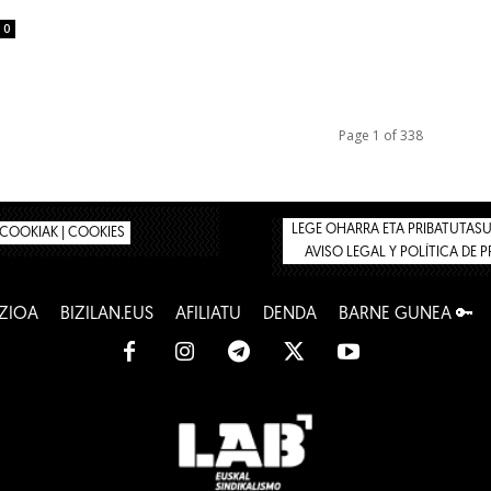
0
Page 1 of 338
LEGE OHARRA ETA PRIBATUTASUN
COOKIAK | COOKIES
AVISO LEGAL Y POLÍTICA DE 
ZIOA
BIZILAN.EUS
AFILIATU
DENDA
BARNE GUNEA 🔑