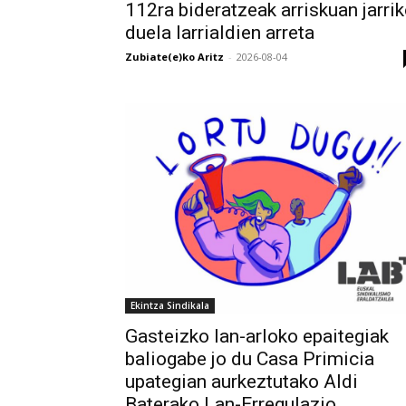
112ra bideratzeak arriskuan jarri
duela larrialdien arreta
Zubiate(e)ko Aritz
-
2026-08-04
Ekintza Sindikala
Gasteizko lan-arloko epaitegiak
baliogabe jo du Casa Primicia
upategian aurkeztutako Aldi
Baterako Lan-Erregulazio