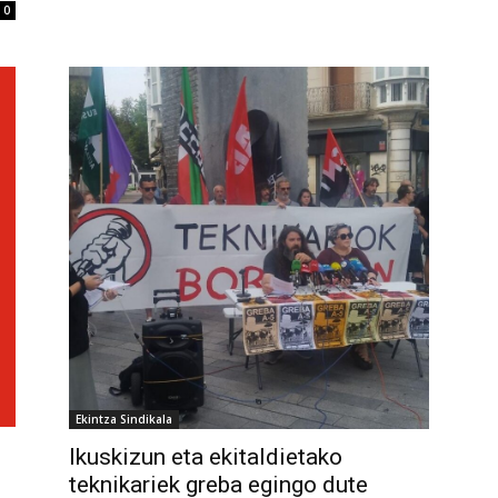
0
Ekintza Sindikala
Ikuskizun eta ekitaldietako
teknikariek greba egingo dute