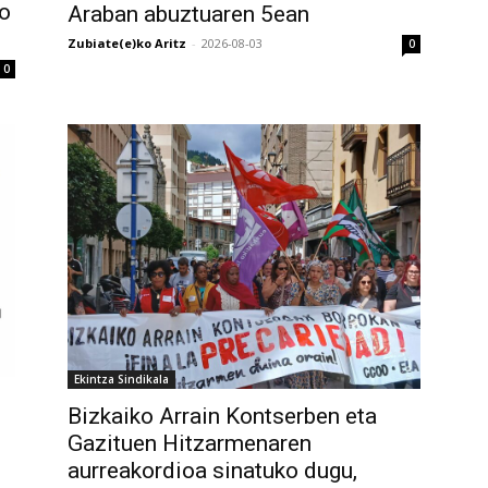
ko
Araban abuztuaren 5ean
Zubiate(e)ko Aritz
-
2026-08-03
0
0
Ekintza Sindikala
Bizkaiko Arrain Kontserben eta
Gazituen Hitzarmenaren
aurreakordioa sinatuko dugu,