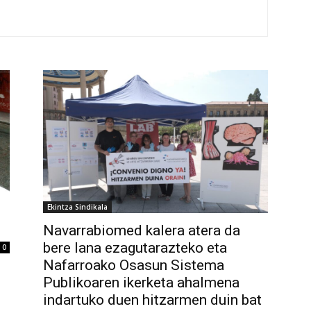
Ekintza Sindikala
Navarrabiomed kalera atera da
bere lana ezagutarazteko eta
0
Nafarroako Osasun Sistema
Publikoaren ikerketa ahalmena
indartuko duen hitzarmen duin bat