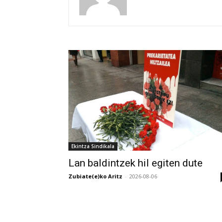
Ekintza Sindikala
Lan baldintzek hil egiten dute
Zubiate(e)ko Aritz
-
2026-08-06