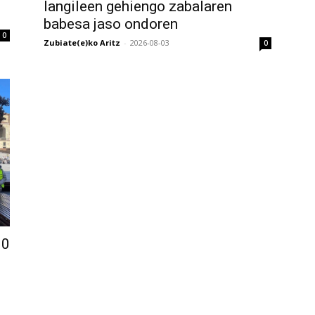
langileen gehiengo zabalaren
babesa jaso ondoren
0
Zubiate(e)ko Aritz
-
2026-08-03
0
00