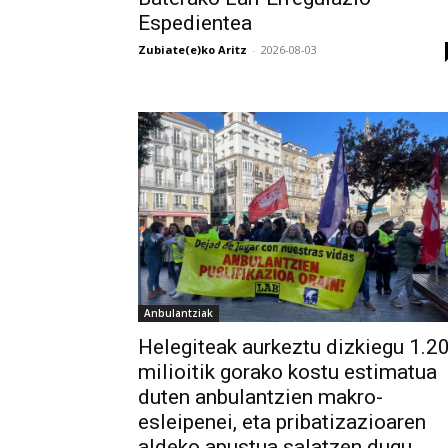
Espedientea
Zubiate(e)ko Aritz
-
2026-08-03
Anbulantziak
Helegiteak aurkeztu dizkiegu 1.2
milioitik gorako kostu estimatua
duten anbulantzien makro-
esleipenei, eta pribatizazioaren
aldeko apustua salatzen dugu