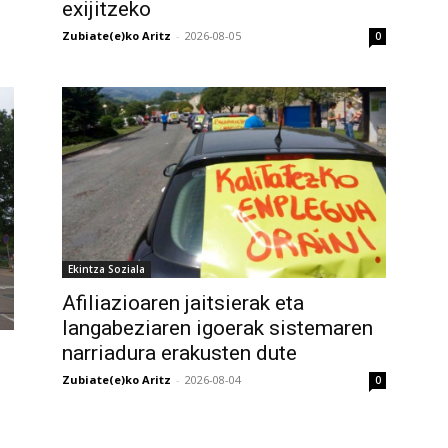
exijitzeko
Zubiate(e)ko Aritz
-
2026-08-05
0
Ekintza Soziala
Afiliazioaren jaitsierak eta
langabeziaren igoerak sistemaren
narriadura erakusten dute
Zubiate(e)ko Aritz
-
2026-08-04
0