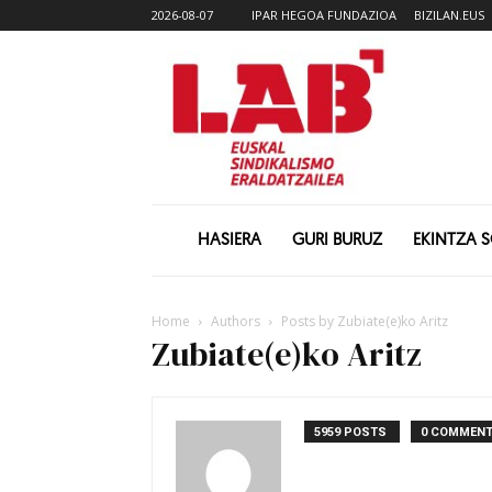
2026-08-07
IPAR HEGOA FUNDAZIOA
BIZILAN.EUS
HASIERA
GURI BURUZ
EKINTZA 
Home
Authors
Posts by Zubiate(e)ko Aritz
Zubiate(e)ko Aritz
5959 POSTS
0 COMMEN