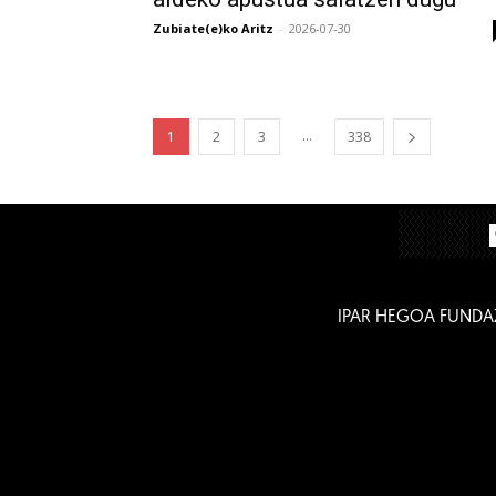
Zubiate(e)ko Aritz
-
2026-07-30
...
1
2
3
338
IPAR HEGOA FUNDA