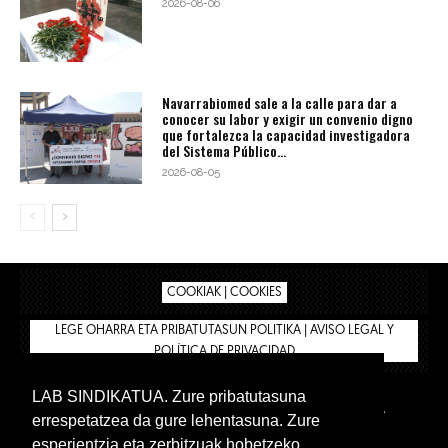
2026-08-06
Navarrabiomed sale a la calle para dar a
conocer su labor y exigir un convenio digno
que fortalezca la capacidad investigadora
del Sistema Público...
2026-08-05
COOKIAK | COOKIES
LEGE OHARRA ETA PRIBATUTASUN POLITIKA | AVISO LEGAL Y
POLÍTICA DE PRIVACIDAD
LAB SINDIKATUA. Zure pribatutasuna
IPAR HEGOA
BIZILAN.EUS
AFÍLIATE
TIENDA
errespetatzea da gure lehentasuna. Zure
INTRANET 🔑
Euskera
Castellano
esperientzia eta zerbitzuak hobetzeko