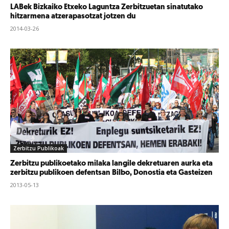
LABek Bizkaiko Etxeko Laguntza Zerbitzuetan sinatutako
hitzarmena atzerapasotzat jotzen du
2014-03-26
Zerbitzu Publikoak
Zerbitzu publikoetako milaka langile dekretuaren aurka eta
zerbitzu publikoen defentsan Bilbo, Donostia eta Gasteizen
2013-05-13