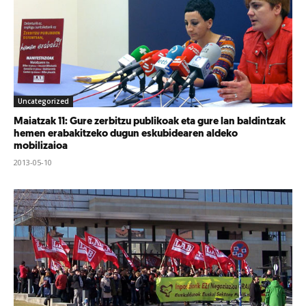
Uncategorized
Maiatzak 11: Gure zerbitzu publikoak eta gure lan baldintzak
hemen erabakitzeko dugun eskubidearen aldeko
mobilizaioa
2013-05-10