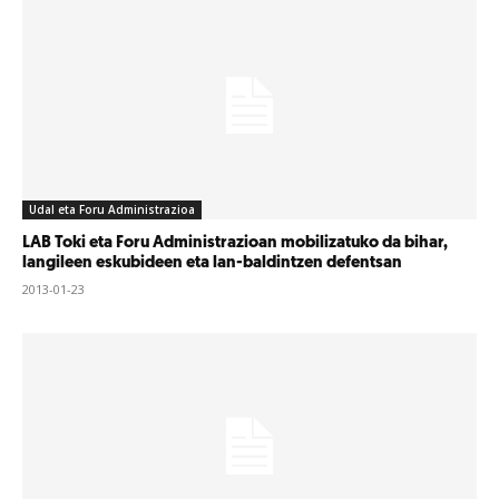
Udal eta Foru Administrazioa
LAB Toki eta Foru Administrazioan mobilizatuko da bihar,
langileen eskubideen eta lan-baldintzen defentsan
2013-01-23