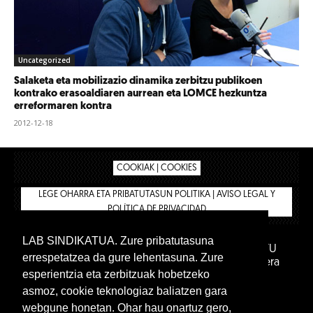
Uncategorized
Salaketa eta mobilizazio dinamika zerbitzu publikoen
kontrako erasoaldiaren aurrean eta LOMCE hezkuntza
erreformaren kontra
2012-12-18
COOKIAK | COOKIES
LEGE OHARRA ETA PRIBATUTASUN POLITIKA | AVISO LEGAL Y
POLÍTICA DE PRIVACIDAD
LAB SINDIKATUA. Zure pribatutasuna
IPAR HEGOA FUNDAZIOA
BIZILAN.EUS
AFILIATU
errespetatzea da gure lehentasuna. Zure
DENDA
BARNE GUNEA 🔑
Euskara
Gaztelera
esperientzia eta zerbitzuak hobetzeko
asmoz, cookie teknologiaz baliatzen gara
webgune honetan. Ohar hau onartuz gero,