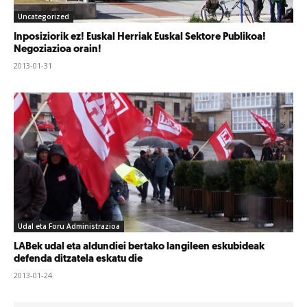
Uncategorized
Inposiziorik ez! Euskal Herriak Euskal Sektore Publikoa!
Negoziazioa orain!
2013-01-31
Udal eta Foru Administrazioa
LABek udal eta aldundiei bertako langileen eskubideak
defenda ditzatela eskatu die
2013-01-24