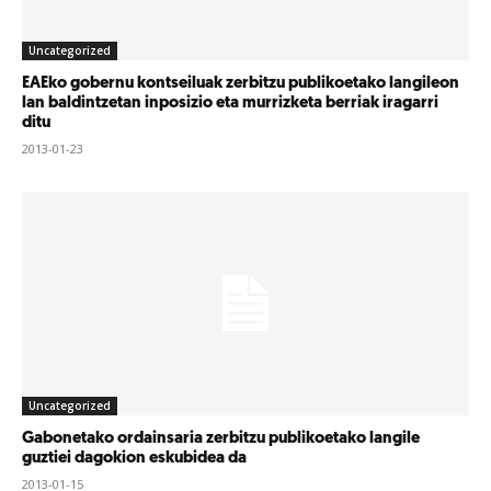
Uncategorized
EAEko gobernu kontseiluak zerbitzu publikoetako langileon
lan baldintzetan inposizio eta murrizketa berriak iragarri
ditu
2013-01-23
Uncategorized
Gabonetako ordainsaria zerbitzu publikoetako langile
guztiei dagokion eskubidea da
2013-01-15