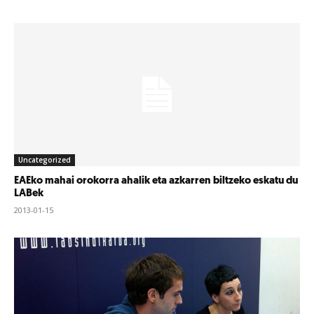
Uncategorized
EAEko mahai orokorra ahalik eta azkarren biltzeko eskatu du
LABek
2013-01-15