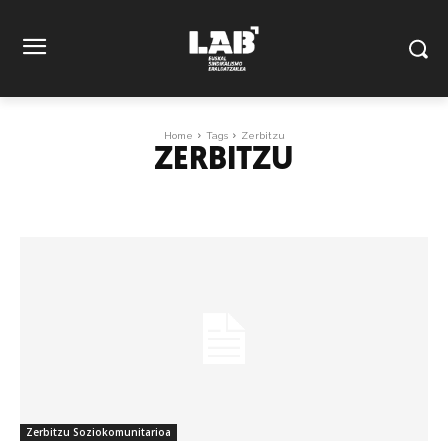
Home
Tags
Zerbitzu
ZERBITZU
Zerbitzu Soziokomunitarioa