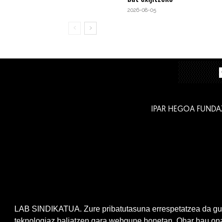
2026-08-05
IPAR HEGOA FUNDA
LAB SINDIKATUA. Zure pribatutasuna errespetatzea da gur
teknologiaz baliatzen gara webgune honetan. Ohar hau onar