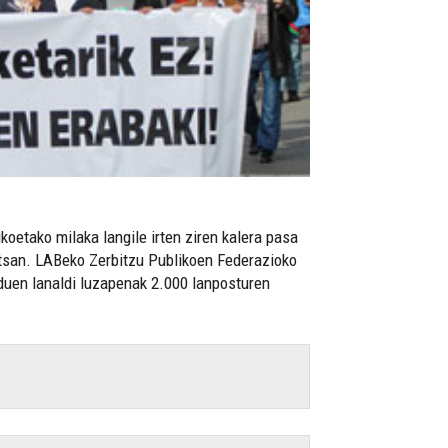
oetako milaka langile irten ziren kalera pasa
ntsan. LABeko Zerbitzu Publikoen Federazioko
 duen lanaldi luzapenak 2.000 lanposturen