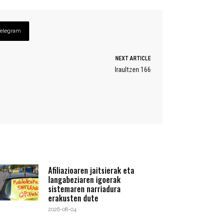
Telegram
NEXT ARTICLE
Iraultzen 166
Afiliazioaren jaitsierak eta
langabeziaren igoerak
sistemaren narriadura
erakusten dute
2026-08-04