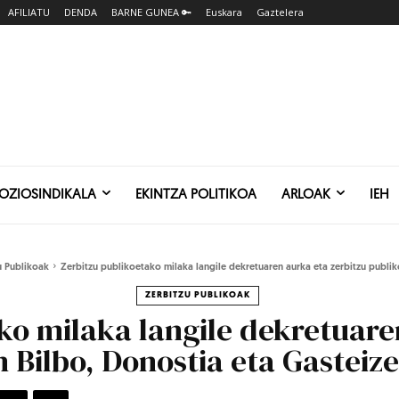
AFILIATU
DENDA
BARNE GUNEA 🔑
Euskara
Gaztelera
SOZIOSINDIKALA
EKINTZA POLITIKOA
ARLOAK
IEH
u Publikoak
Zerbitzu publikoetako milaka langile dekretuaren aurka eta zerbitzu publik
ZERBITZU PUBLIKOAK
ko milaka langile dekretuare
 Bilbo, Donostia eta Gasteiz