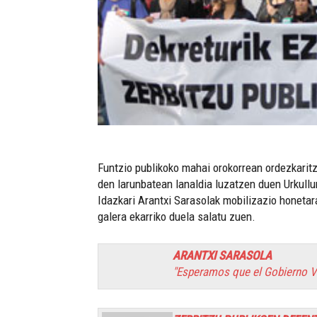
Funtzio publikoko mahai orokorrean ordezkaritz
den larunbatean lanaldia luzatzen duen Urkull
Idazkari Arantxi Sarasolak mobilizazio honetar
galera ekarriko duela salatu zuen.
ARANTXI SARASOLA
"Esperamos que el Gobierno Va