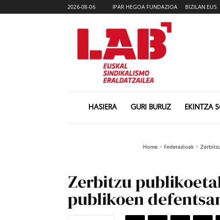
2026-08-06
IPAR HEGOA FUNDAZIOA
BIZILAN.EUS
HASIERA
GURI BURUZ
EKINTZA 
Home
Federazioak
Zerbitz
Zerbitzu publikoeta
publikoen defentsan