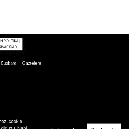
 POLITIKA |
PRIVACIDAD
Euskara
Gaztelera
moz, cookie
 diguzu. Nahi