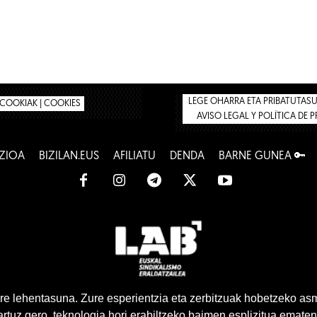
LEGE OHARRA ETA PRIBATUTASUN
COOKIAK | COOKIES
AVISO LEGAL Y POLÍTICA DE 
ZIOA
BIZILAN.EUS
AFILIATU
DENDA
BARNE GUNEA 🔑
www.lab.eus
e lehentasuna. Zure esperientzia eta zerbitzuak hobetzeko as
tuz gero, teknologia hori erabiltzeko baimen esplizitua ematen