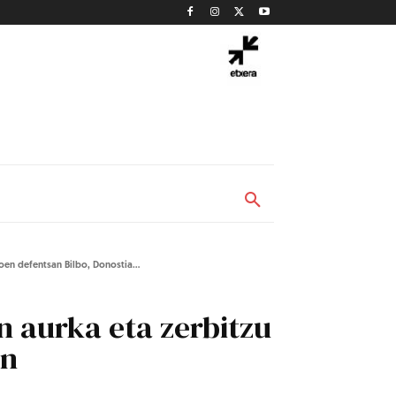
oen defentsan Bilbo, Donostia...
n aurka eta zerbitzu
en