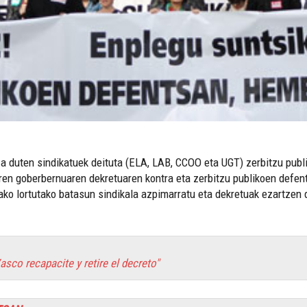
a duten sindikatuek deituta (ELA, LAB, CCOO eta UGT) zerbitzu publik
uren goberbernuaren dekretuaren kontra eta zerbitzu publikoen defe
ako lortutako batasun sindikala azpimarratu eta dekretuak ezartzen
sco recapacite y retire el decreto"