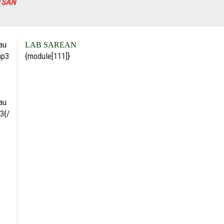
TSAN
/au
LAB SAREAN
mp3
{module[111]}
/au
3{/