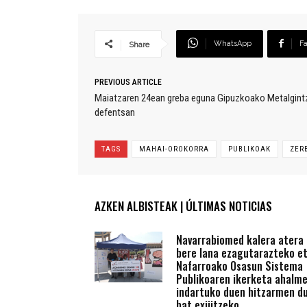
WhatsApp
F
Share
PREVIOUS ARTICLE
Maiatzaren 24ean greba eguna Gipuzkoako Metalgintz
defentsan
TAGS
MAHAI-OROKORRA
PUBLIKOAK
ZER
AZKEN ALBISTEAK | ÚLTIMAS NOTICIAS
Navarrabiomed kalera atera
bere lana ezagutarazteko e
Nafarroako Osasun Sistema
Publikoaren ikerketa ahalm
indartuko duen hitzarmen du
bat exijitzeko