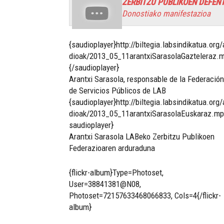
ZERBITZU PUBLIKOEN DEFEN
Donostiako manifestazioa
{saudioplayer}http://biltegia.labsindikatua.org
dioak/2013_05_11arantxiSarasolaGazteleraz.
{/saudioplayer}
Arantxi Sarasola, responsable de la Federación
de Servicios Públicos de LAB
{saudioplayer}http://biltegia.labsindikatua.org
dioak/2013_05_11arantxiSarasolaEuskaraz.mp
saudioplayer}
Arantxi Sarasola LABeko Zerbitzu Publikoen
Federazioaren arduraduna
{flickr-album}Type=Photoset,
User=38841381@N08,
Photoset=72157633468066833, Cols=4{/flickr-
album}