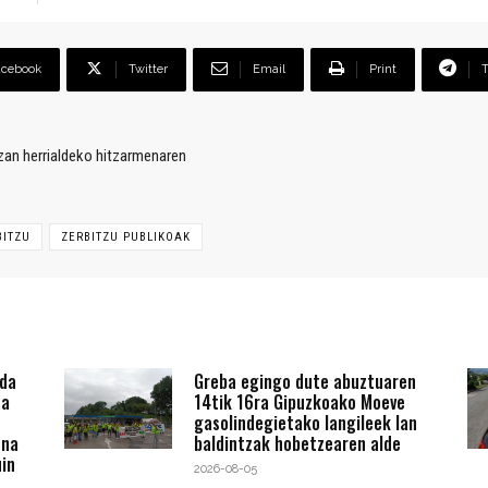
acebook
Twitter
Email
Print
an herrialdeko hitzarmenaren
BITZU
ZERBITZU PUBLIKOAK
 da
Greba egingo dute abuztuaren
ta
14tik 16ra Gipuzkoako Moeve
gasolindegietako langileek lan
ena
baldintzak hobetzearen alde
in
2026-08-05