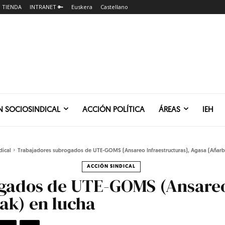
TIENDA
INTRANET 🔑
Euskera
Castellano
N SOCIOSINDICAL
ACCIÓN POLÍTICA
ÁREAS
IEH
dical
Trabajadores subrogados de UTE-GOMS (Ansareo Infraestructuras), Agasa (Añarb
ACCIÓN SINDICAL
gados de UTE-GOMS (Ansareo 
ak) en lucha