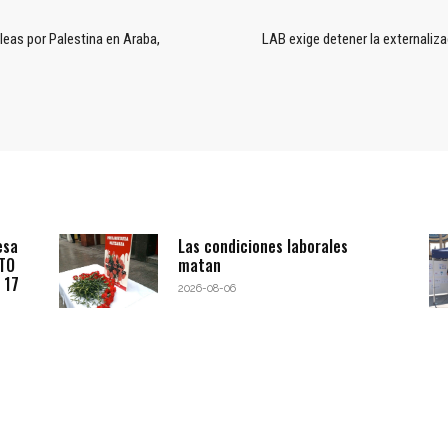
leas por Palestina en Araba,
LAB exige detener la externaliz
esa
Las condiciones laborales
BTO
matan
 17
2026-08-06