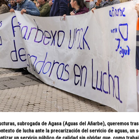
ucturas, subrogada de Agasa (Aguas del Añarbe), queremos trasla
exto de lucha ante la precarización del servicio de aguas, un se
ntizar un servicio público de calidad sin olvidar que, como trab