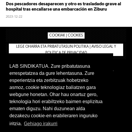
Dos pescadores desaparecen y otro es trasladado grave al
hospital tras encallarse una embarcación en Ziburu
2023-12-22
COOKIAK | COOKIES
LEGE OHARRA ETA PRIBATUTASUN POLITIKA | AVISO LEGAL Y
POLÍTICA DE PRIVACIDAD
LAB SINDIKATUA. Zure pribatutasuna
IPAR HEGOA
BIZILAN.EUS
AFÍLIATE
TIENDA
errespetatzea da gure lehentasuna. Zure
INTRANET 🔑
Euskera
Castellano
esperientzia eta zerbitzuak hobetzeko
asmoz, cookie teknologiaz baliatzen gara
webgune honetan. Ohar hau onartuz gero,
teknologia hori erabiltzeko baimen esplizitua
ematen diguzu. Nahi duzunean alda
dezakezu cookie-en erabileraren inguruko
iritzia.
Gehiago irakurri