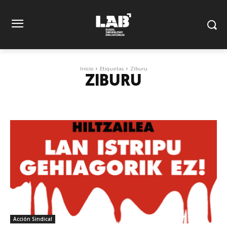
Inicio
Etiquetas
Ziburu
ZIBURU
Acción Sindical