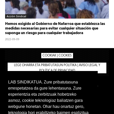
Acción Sindical
Hemos exigido al Gobierno de Nafarroa que establezca las
medidas necesarias para evitar cualquier situación que
suponga un riesgo para cualquier trabajadora
2022-09-09
COOKIAK | COOKIES
LEGE OHARRA ETA PRIBATUTASUN POLITIKA | AVISO LEGAL Y
POLÍTICA DE PRIVACIDAD
LAB SINDIKATUA. Zure pribatutasuna
IPAR HEGOA
BIZILAN.EUS
AFÍLIATE
TIENDA
errespetatzea da gure lehentasuna. Zure
INTRANET 🔑
Castellano
esperientzia eta zerbitzuak hobetzeko
asmoz, cookie teknologiaz baliatzen gara
webgune honetan. Ohar hau onartuz gero,
teknologia hori erabiltzeko baimen esplizitua