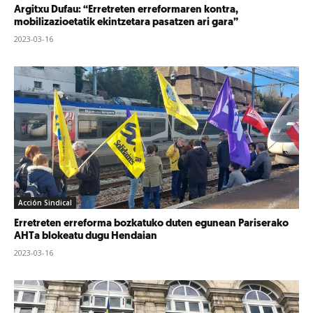
Argitxu Dufau: “Erretreten erreformaren kontra,
mobilizazioetatik ekintzetara pasatzen ari gara”
2023-03-16
Acción Sindical
Erretreten erreforma bozkatuko duten egunean Pariserako
AHTa blokeatu dugu Hendaian
2023-03-16