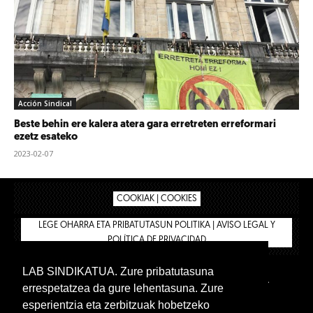
Acción Sindical
Beste behin ere kalera atera gara erretreten erreformari
ezetz esateko
2023-02-07
COOKIAK | COOKIES
LEGE OHARRA ETA PRIBATUTASUN POLITIKA | AVISO LEGAL Y
POLÍTICA DE PRIVACIDAD
LAB SINDIKATUA. Zure pribatutasuna
IPAR HEGOA
BIZILAN.EUS
AFÍLIATE
TIENDA
errespetatzea da gure lehentasuna. Zure
INTRANET 🔑
Euskera
Castellano
esperientzia eta zerbitzuak hobetzeko