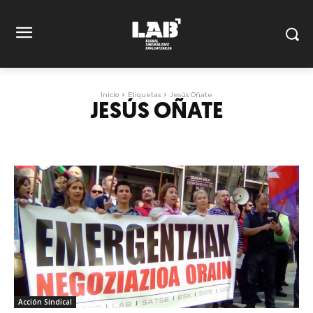
Inicio
Etiquetas
Jesús Oñate
JESÚS OÑATE
Acción Sindical