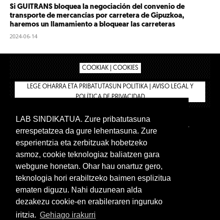
Si GUITRANS bloquea la negociación del convenio de
transporte de mercancías por carretera de Gipuzkoa,
haremos un llamamiento a bloquear las carreteras
2024-06-14
COOKIAK | COOKIES
LEGE OHARRA ETA PRIBATUTASUN POLITIKA | AVISO LEGAL Y
POLÍTICA DE PRIVACIDAD
LAB SINDIKATUA. Zure pribatutasuna
IPAR HEGOA
BIZILAN.EUS
AFÍLIATE
TIENDA
errespetatzea da gure lehentasuna. Zure
INTRANET 🔑
Euskera
Castellano
esperientzia eta zerbitzuak hobetzeko
asmoz, cookie teknologiaz baliatzen gara
webgune honetan. Ohar hau onartuz gero,
teknologia hori erabiltzeko baimen esplizitua
ematen diguzu. Nahi duzunean alda
dezakezu cookie-en erabileraren inguruko
iritzia.
Gehiago irakurri