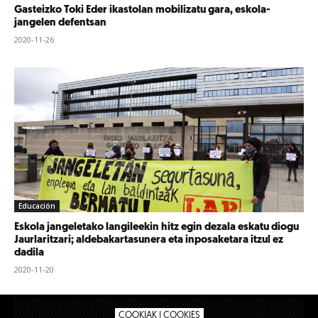
Gasteizko Toki Eder ikastolan mobilizatu gara, eskola-
jangelen defentsan
2020-11-26
Educación
Eskola jangeletako langileekin hitz egin dezala eskatu diogu
Jaurlaritzari; aldebakartasunera eta inposaketara itzul ez
dadila
2020-11-20
COOKIAK | COOKIES