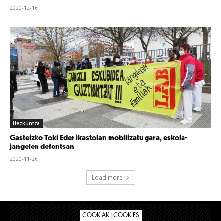
2020-12-16
Hezkuntza
Gasteizko Toki Eder ikastolan mobilizatu gara, eskola-
jangelen defentsan
2020-11-26
Load more
COOKIAK | COOKIES