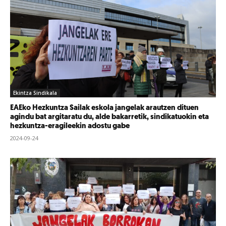
Ekintza Sindikala
EAEko Hezkuntza Sailak eskola jangelak arautzen dituen
agindu bat argitaratu du, alde bakarretik, sindikatuokin eta
hezkuntza-eragileekin adostu gabe
2024-09-24