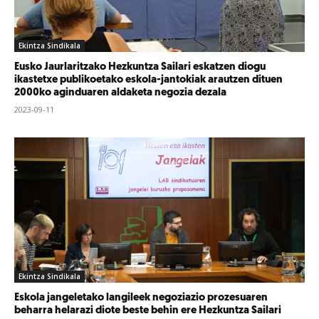
Ekintza Sindikala
Eusko Jaurlaritzako Hezkuntza Sailari eskatzen diogu
ikastetxe publikoetako eskola-jantokiak arautzen dituen
2000ko aginduaren aldaketa negozia dezala
2023-09-11
Ekintza Sindikala
Eskola jangeletako langileek negoziazio prozesuaren
beharra helarazi diote beste behin ere Hezkuntza Sailari