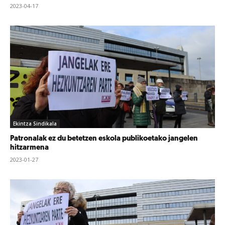
2023-04-17
Ekintza Sindikala
Patronalak ez du betetzen eskola publikoetako jangelen
hitzarmena
2023-01-27