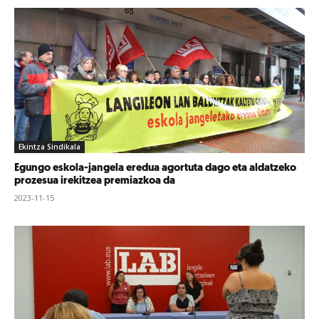
Ekintza Sindikala
Egungo eskola-jangela eredua agortuta dago eta aldatzeko
prozesua irekitzea premiazkoa da
2023-11-15