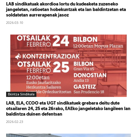
LAB sindikatuak akordioa lortu du kudeaketa zuzeneko
jangeletan, ratioetan hobekuntzak eta lan baldintzetan eta
soldatetan aurrerapenak jasoz
2026-03-10
Ekintza Sindikala
LAB, ELA, CCOO eta UGT sindikatuek grebara deitu dute
otsailaren 24, 25 eta 26rako, EAEko jangeletako langileen lan
baldintza duinen defentsan
2026-02-23