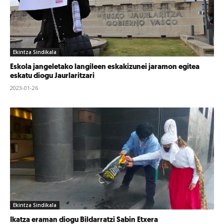
Ekintza Sindikala
Eskola jangeletako langileen eskakizunei jaramon egitea
eskatu diogu Jaurlaritzari
2023-01-26
Ekintza Sindikala
Ikatza eraman diogu Bildarratzi Sabin Etxera