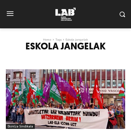
Home
Tags
Eskola jangelak
ESKOLA JANGELAK
Ekintza Sindikala