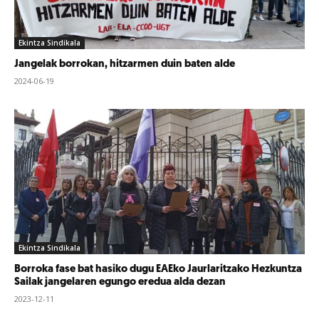
Ekintza Sindikala
Jangelak borrokan, hitzarmen duin baten alde
2024-06-19
Ekintza Sindikala
Borroka fase bat hasiko dugu EAEko Jaurlaritzako Hezkuntza
Sailak jangelaren egungo eredua alda dezan
2023-12-11