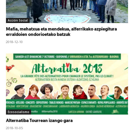
Acción Social
Mafia, mehatxua eta mendekua, alferrikako azpiegitura
erraldoien ondorioetako batzuk
2018-12-10
Ecosocialismo
Alternatiba Tourrean izango gara
2018-10-05