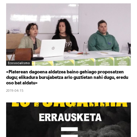
Ecosocialismo
«Platerean dagoena aldatzea baino gehiago proposatzen
dugu; elikadura burujabetza arlo guztietan nahi dugu, eredu
oso bat aldatu»
2019-04-15