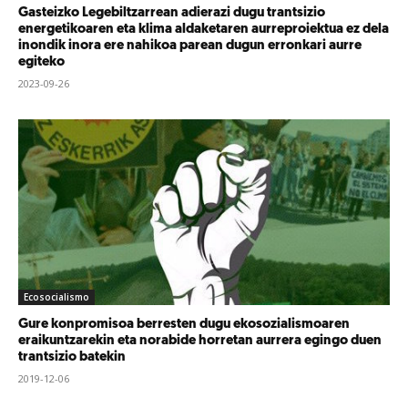
Gasteizko Legebiltzarrean adierazi dugu trantsizio
energetikoaren eta klima aldaketaren aurreproiektua ez dela
inondik inora ere nahikoa parean dugun erronkari aurre
egiteko
2023-09-26
Ecosocialismo
Gure konpromisoa berresten dugu ekosozialismoaren
eraikuntzarekin eta norabide horretan aurrera egingo duen
trantsizio batekin
2019-12-06