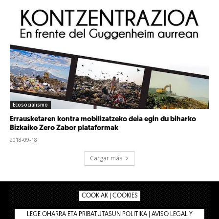
Ecosocialismo
Errausketaren kontra mobilizatzeko deia egin du biharko
Bizkaiko Zero Zabor plataformak
2018-09-18
Cargar más
COOKIAK | COOKIES
LEGE OHARRA ETA PRIBATUTASUN POLITIKA | AVISO LEGAL Y