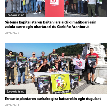
Ecosocialismo
Sistema kapitalistaren baitan larrialdi klimatikoari ezin
zaiola aurre egin ohartarazi du Garbiñe Aranburuk
2019-09-27
Ecosocialismo
Errauste plantaren aurkako giza katearekin egin dugu bat
2019-09-03