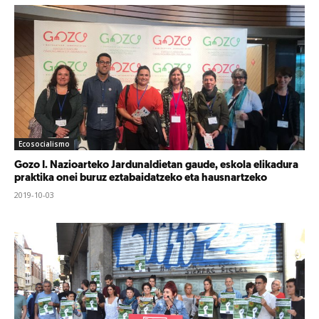
Ecosocialismo
Gozo I. Nazioarteko Jardunaldietan gaude, eskola elikadura
praktika onei buruz eztabaidatzeko eta hausnartzeko
2019-10-03