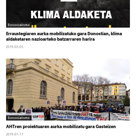
Ecosocialismo
Erraustegiaren aurka mobilizatuko gara Donostian, klima
aldaketaren nazioarteko batzarraren harira
2019-03-05
Ecosocialismo
AHTren proiektuaren aurka mobilizatu gara Gasteizen
2019-01-17