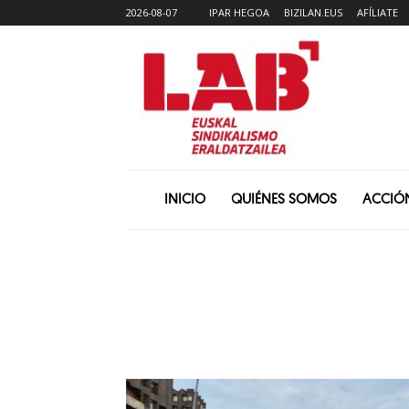
2026-08-07
IPAR HEGOA
BIZILAN.EUS
AFÍLIATE
INICIO
QUIÉNES SOMOS
ACCIÓ