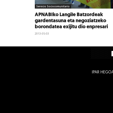
Servicio Sociocomunitario
APNABIko Langile Batzordeak
gardentasuna eta negoziatzeko
borondatea exijitu dio enpresari
2013-05-03
IPAR HEGO