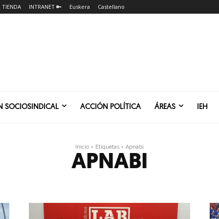
TIENDA
INTRANET 🔑
Euskera
Castellano
N SOCIOSINDICAL
ACCIÓN POLÍTICA
ÁREAS
IEH
Inicio
Etiquetas
Apnabi
APNABI