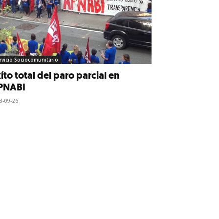
rvicio Sociocomunitario
íto total del paro parcial en
PNABI
3-09-26