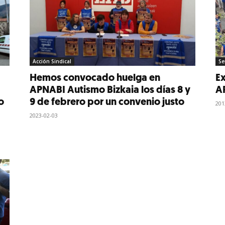
Acción Sindical
Se
Hemos convocado huelga en
Ex
APNABI Autismo Bizkaia los días 8 y
A
o
9 de febrero por un convenio justo
201
2023-02-03