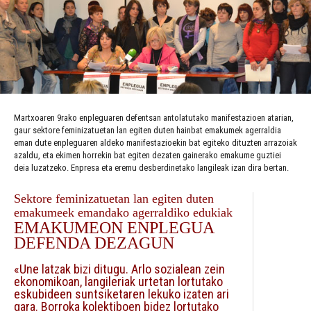
Martxoaren 9rako enpleguaren defentsan antolatutako manifestazioen atarian,
gaur sektore feminizatuetan lan egiten duten hainbat emakumek agerraldia
eman dute enpleguaren aldeko manifestazioekin bat egiteko dituzten arrazoiak
azaldu, eta ekimen horrekin bat egiten dezaten gainerako emakume guztiei
deia luzatzeko. Enpresa eta eremu desberdinetako langileak izan dira bertan.
Sektore feminizatuetan lan egiten duten
emakumeek emandako agerraldiko edukiak
EMAKUMEON ENPLEGUA
DEFENDA DEZAGUN
«Une latzak bizi ditugu. Arlo sozialean zein
ekonomikoan, langileriak urtetan lortutako
eskubideen suntsiketaren lekuko izaten ari
gara. Borroka kolektiboen bidez lortutako