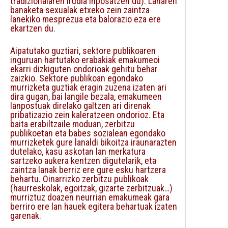
tradizionalaren irudia inposatzen du). Lanaren
banaketa sexualak etxeko zein zaintza
lanekiko mesprezua eta balorazio eza ere
ekartzen du.
Aipatutako guztiari, sektore publikoaren
inguruan hartutako erabakiak emakumeoi
ekarri dizkiguten ondorioak gehitu behar
zaizkio. Sektore publikoan egondako
murrizketa guztiak eragin zuzena izaten ari
dira gugan, bai langile bezala, emakumeen
lanpostuak direlako galtzen ari direnak
pribatizazio zein kaleratzeen ondorioz. Eta
baita erabiltzaile moduan, zerbitzu
publikoetan eta babes sozialean egondako
murrizketek gure lanaldi bikoitza iraunarazten
dutelako, kasu askotan lan merkatura
sartzeko aukera kentzen digutelarik, eta
zaintza lanak berriz ere gure esku hartzera
behartu. Oinarrizko zerbitzu publikoak
(haurreskolak, egoitzak, gizarte zerbitzuak…)
murriztuz doazen neurrian emakumeak gara
berriro ere lan hauek egitera behartuak izaten
garenak.