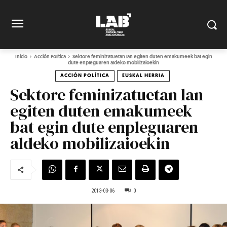
Inicio
Acción Política
Sektore feminizatuetan lan egiten duten emakumeek bat egin
dute enpleguaren aldeko mobilizaioekin
ACCIÓN POLÍTICA
EUSKAL HERRIA
Sektore feminizatuetan lan
egiten duten emakumeek
bat egin dute enpleguaren
aldeko mobilizaioekin
2013-03-06
0