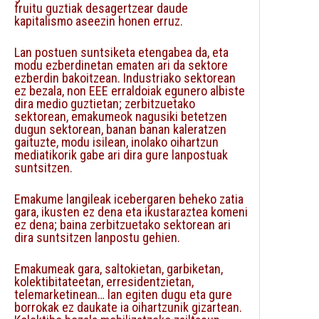
fruitu guztiak desagertzear daude
kapitalismo aseezin honen erruz.
Lan postuen suntsiketa etengabea da, eta
modu ezberdinetan ematen ari da sektore
ezberdin bakoitzean. Industriako sektorean
ez bezala, non EEE erraldoiak egunero albiste
dira medio guztietan; zerbitzuetako
sektorean, emakumeok nagusiki betetzen
dugun sektorean, banan banan kaleratzen
gaituzte, modu isilean, inolako oihartzun
mediatikorik gabe ari dira gure lanpostuak
suntsitzen.
Emakume langileak icebergaren beheko zatia
gara, ikusten ez dena eta ikustaraztea komeni
ez dena; baina zerbitzuetako sektorean ari
dira suntsitzen lanpostu gehien.
Emakumeak gara, saltokietan, garbiketan,
kolektibitateetan, erresidentzietan,
telemarketinean… lan egiten dugu eta gure
borrokak ez daukate ia oihartzunik gizartean.