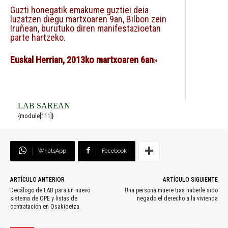
Guzti honegatik emakume guztiei deia
luzatzen diegu martxoaren 9an, Bilbon zein
Iruñean, burutuko diren manifestazioetan
parte hartzeko.
Euskal Herrian, 2013ko martxoaren 6an
»
LAB SAREAN
{module[111]}
WhatsApp
Facebook
ARTÍCULO ANTERIOR
ARTÍCULO SIGUIENTE
Decálogo de LAB para un nuevo
Una persona muere tras haberle sido
sistema de OPE y listas de
negado el derecho a la vivienda
contratación en Osakidetza