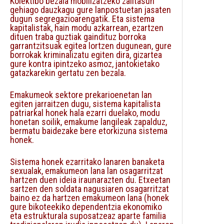
Kolektibo bezala mobilizatzeko zailtasun
gehiago dauzkagu gure lanpostuetan jasaten
dugun segregazioarengatik. Eta sistema
kapitalistak, hain modu azkarrean, ezartzen
dituen traba guztiak gaindituz borroka
garrantzitsuak egitea lortzen dugunean, gure
borrokak kriminalizatu egiten dira, gizartea
gure kontra ipintzeko asmoz, jantokietako
gatazkarekin gertatu zen bezala.
Emakumeok sektore prekarioenetan lan
egiten jarraitzen dugu, sistema kapitalista
patriarkal honek hala ezarri duelako, modu
honetan soilik, emakume langileak zapalduz,
bermatu baidezake bere etorkizuna sistema
honek.
Sistema honek ezarritako lanaren banaketa
sexualak, emakumeon lana lan osagarritzat
hartzen duen ideia iraunarazten du. Etxeetan
sartzen den soldata nagusiaren osagarritzat
baino ez da hartzen emakumeon lana (honek
gure bikoteekiko dependentzia ekonomiko
eta estrukturala suposatzeaz aparte familia