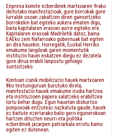
Enpresa komite ezberdinek martxoaren 9rako
deitutako manifestazioak, gure borrokak gure
lurralde osoan zabaltzen diren gainontzeko
borrokekin bat egiteko aukera ematen digu,
baita kapitalaren erasoei aurre egiteko ere.
Kapitalaren erasoak Madriletik datoz, baina
EAEko zein Nafarroako gobernuak bat egiten
ari dira hauekin. Horregatik, Euskal Herriko
emakume langileak garen momentutik
instituzio hauei eskatzen diegu ez dezatela
gure dirua erabili lanpostu gehiago
suntsitzeko.
Kontuan izanik mobilizazio hauek martxoaren
8ko testuinguruan burutuko direla,
manifestazio hauek emakume irudia hartzea
eta instituzioen papera salatzeko erabiltzea
lortu behar dugu. Egun hauetan diskurtso
ponpoxoak entzuteaz nazkatuta gaude, hauek
ez baitute ezertarako balio gero egunerokoan
hartzen dituzten neurri eta politika
ezberdinek jazarpen patriarkala errotu baino
egiten ez dutenean.