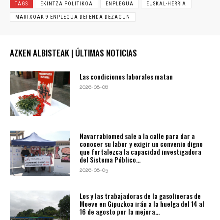
TAGS
EKINTZA POLITIKOA
ENPLEGUA
EUSKAL-HERRIA
MARTXOAK 9 ENPLEGUA DEFENDA DEZAGUN
AZKEN ALBISTEAK | ÚLTIMAS NOTICIAS
Las condiciones laborales matan
2026-08-06
Navarrabiomed sale a la calle para dar a
conocer su labor y exigir un convenio digno
que fortalezca la capacidad investigadora
del Sistema Público...
2026-08-05
Los y las trabajadoras de la gasolineras de
Moeve en Gipuzkoa irán a la huelga del 14 al
16 de agosto por la mejora...