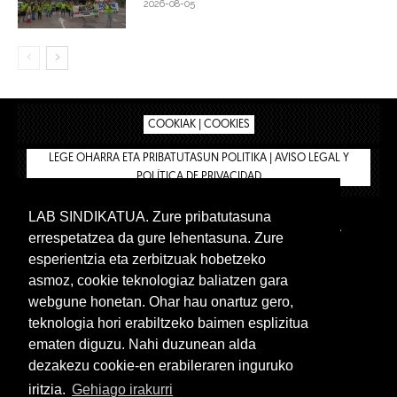
2026-08-05
COOKIAK | COOKIES
LEGE OHARRA ETA PRIBATUTASUN POLITIKA | AVISO LEGAL Y
POLÍTICA DE PRIVACIDAD
LAB SINDIKATUA. Zure pribatutasuna
IPAR HEGOA
BIZILAN.EUS
AFÍLIATE
TIENDA
errespetatzea da gure lehentasuna. Zure
INTRANET 🔑
Euskera
Castellano
esperientzia eta zerbitzuak hobetzeko
asmoz, cookie teknologiaz baliatzen gara
webgune honetan. Ohar hau onartuz gero,
teknologia hori erabiltzeko baimen esplizitua
ematen diguzu. Nahi duzunean alda
dezakezu cookie-en erabileraren inguruko
iritzia.
Gehiago irakurri