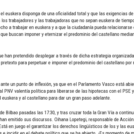
 el euskera disponga de una oficialidad total y que las exigencias d
 los trabajadores y las trabajadoras que no sepan euskera de tiempo
cho a trabajar en euskera y a que la ciudadanía pueda relacionarse 
s que buscan imponer y eternizar el predominio del castellano media
e han pretendido desplegar a través de dicha estrategia organizada,
pretexto para perpetuar e imponer el predominio del castellano por
nte un punto de inflexión, ya que en el Parlamento Vasco está abie
l PNV valentía política para liberarse de las hipotecas con el PSE y
 euskera y al castellano para dar un gran paso adelante.
de Bilbao pasadas las 17:30, y tras cruzar toda la Gran Vía a contin
han emitido sus discursos. Oihana Lopetegi, responsable de Acción 
stá en juego el garantizar los derechos lingüísticos de los y las e
e incidir en el debate político que se ha abierto. ¡Es momento de m