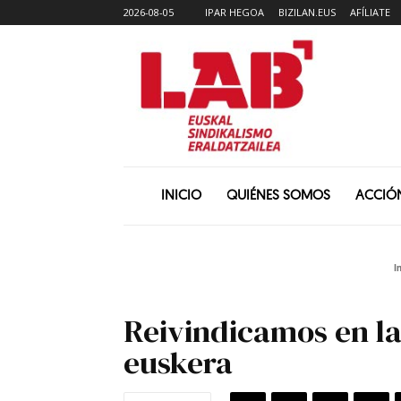
2026-08-05
IPAR HEGOA
BIZILAN.EUS
AFÍLIATE
INICIO
QUIÉNES SOMOS
ACCIÓ
I
Reivindicamos en las
euskera