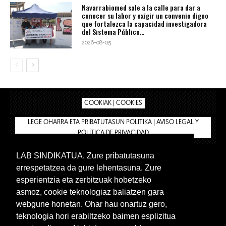
Navarrabiomed sale a la calle para dar a
conocer su labor y exigir un convenio digno
que fortalezca la capacidad investigadora
del Sistema Público...
2026-08-05
COOKIAK | COOKIES
LEGE OHARRA ETA PRIBATUTASUN POLITIKA | AVISO LEGAL Y
POLÍTICA DE PRIVACIDAD
LAB SINDIKATUA. Zure pribatutasuna
IPAR HEGOA
BIZILAN.EUS
AFÍLIATE
TIENDA
errespetatzea da gure lehentasuna. Zure
INTRANET 🔑
Euskera
Castellano
esperientzia eta zerbitzuak hobetzeko
asmoz, cookie teknologiaz baliatzen gara
webgune honetan. Ohar hau onartuz gero,
teknologia hori erabiltzeko baimen esplizitua