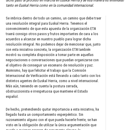
dicho paso al proceso en marcha en Euskal Herria y de esa manera es entendido
tanto en Euskal Herria como en la comunidad internacional.
Se imbrica dentro de todo un camino, un camino que debe traer
una resolución integral para Euskal Herria. Tenemos el
convencimiento de que esta apuesta de la organización ETA
traerá consigo otros pasos y frutos importantes de cara a los
acuerdos a alcanzar en nuestro pueblo para lograr dicha
resolución integral. No podemos dejar de mencionar que, junto
con esta iniciativa concreta, la organización ETA también
mostró su completa disposición a tomar parte en aquellas
negociaciones o conversaciones que puedan organizarse con
el objetivo de conseguir un escenario de resolución y paz.
Asimismo, hay que felicitar el trabajo que la Comisión
Internacional de Verificación está llevando a cabo tanto con los
distintos agentes de Euskal Herria, como a nivel internacional.
Más aún, teniendo en cuenta la postura cerrada,
obstruccionista e irrespetuosa que mantiene el Estado
español.
De hecho, pretendiendo quitar importancia a esta iniciativa, ha
llegado hasta un comportamiento esperpéntico. Sin
razonamiento alguno con el que pueda hacerle frente, se han
visto en la obligación de utilizar la única argumentación que