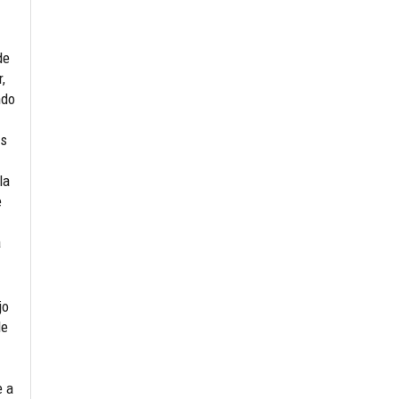
de
,
ndo
os
la
e
a
jo
de
e a