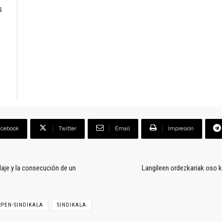
s
acebook
Twitter
Email
Impresión
ndaje y la consecución de un
Langileen ordezkariak oso 
PEN-SINDIKALA
SINDIKALA