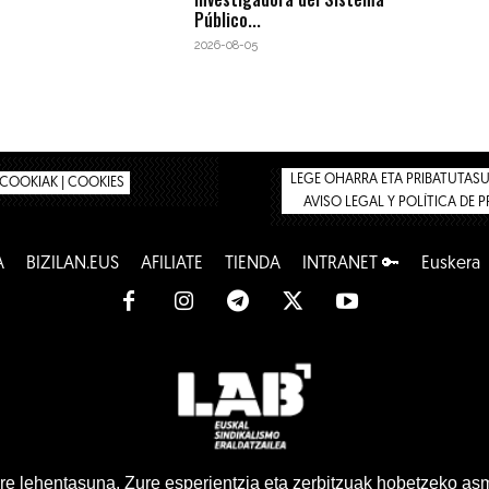
Público...
2026-08-05
LEGE OHARRA ETA PRIBATUTASUN
COOKIAK | COOKIES
AVISO LEGAL Y POLÍTICA DE 
A
BIZILAN.EUS
AFÍLIATE
TIENDA
INTRANET 🔑
Euskera
www.lab.eus
e lehentasuna. Zure esperientzia eta zerbitzuak hobetzeko as