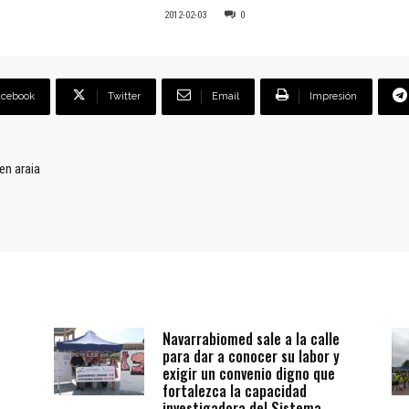
2012-02-03
0
acebook
Twitter
Email
Impresión
en araia
Navarrabiomed sale a la calle
para dar a conocer su labor y
exigir un convenio digno que
fortalezca la capacidad
investigadora del Sistema