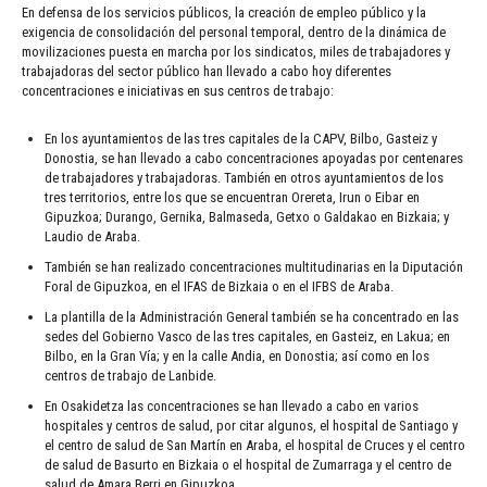
En defensa de los servicios públicos, la creación de empleo público y la
exigencia de consolidación del personal temporal, dentro de la dinámica de
movilizaciones puesta en marcha por los sindicatos, miles de trabajadores y
trabajadoras del sector público han llevado a cabo hoy diferentes
concentraciones e iniciativas en sus centros de trabajo:
En los ayuntamientos de las tres capitales de la CAPV, Bilbo, Gasteiz y
Donostia, se han llevado a cabo concentraciones apoyadas por centenares
de trabajadores y trabajadoras. También en otros ayuntamientos de los
tres territorios, entre los que se encuentran Orereta, Irun o Eibar en
Gipuzkoa; Durango, Gernika, Balmaseda, Getxo o Galdakao en Bizkaia; y
Laudio de Araba.
También se han realizado concentraciones multitudinarias en la Diputación
Foral de Gipuzkoa, en el IFAS de Bizkaia o en el IFBS de Araba.
La plantilla de la Administración General también se ha concentrado en las
sedes del Gobierno Vasco de las tres capitales, en Gasteiz, en Lakua; en
Bilbo, en la Gran Vía; y en la calle Andia, en Donostia; así como en los
centros de trabajo de Lanbide.
En Osakidetza las concentraciones se han llevado a cabo en varios
hospitales y centros de salud, por citar algunos, el hospital de Santiago y
el centro de salud de San Martín en Araba, el hospital de Cruces y el centro
de salud de Basurto en Bizkaia o el hospital de Zumarraga y el centro de
salud de Amara Berri en Gipuzkoa.