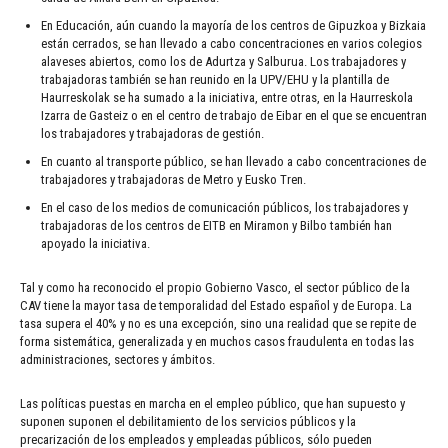
En Educación, aún cuando la mayoría de los centros de Gipuzkoa y Bizkaia
están cerrados, se han llevado a cabo concentraciones en varios colegios
alaveses abiertos, como los de Adurtza y Salburua. Los trabajadores y
trabajadoras también se han reunido en la UPV/EHU y la plantilla de
Haurreskolak se ha sumado a la iniciativa, entre otras, en la Haurreskola
Izarra de Gasteiz o en el centro de trabajo de Eibar en el que se encuentran
los trabajadores y trabajadoras de gestión.
En cuanto al transporte público, se han llevado a cabo concentraciones de
trabajadores y trabajadoras de Metro y Eusko Tren.
En el caso de los medios de comunicación públicos, los trabajadores y
trabajadoras de los centros de EITB en Miramon y Bilbo también han
apoyado la iniciativa.
Tal y como ha reconocido el propio Gobierno Vasco, el sector público de la
CAV tiene la mayor tasa de temporalidad del Estado español y de Europa. La
tasa supera el 40% y no es una excepción, sino una realidad que se repite de
forma sistemática, generalizada y en muchos casos fraudulenta en todas las
administraciones, sectores y ámbitos.
Las políticas puestas en marcha en el empleo público, que han supuesto y
suponen suponen el debilitamiento de los servicios públicos y la
precarización de los empleados y empleadas públicos, sólo pueden