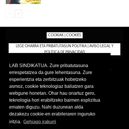
COOKIAK | COOKIES
LEGE OHARRA ETA PRIBATUTASUN POLITIKA | AVISO LEGAL Y
POLÍTICA DE PRIVACIDAD
LAB SINDIKATUA. Zure pribatutasuna
IPAR HEGOA
BIZILAN.EUS
AFÍLIATE
TIENDA
errespetatzea da gure lehentasuna. Zure
INTRANET 🔑
Euskera
Castellano
esperientzia eta zerbitzuak hobetzeko
asmoz, cookie teknologiaz baliatzen gara
webgune honetan. Ohar hau onartuz gero,
teknologia hori erabiltzeko baimen esplizitua
ematen diguzu. Nahi duzunean alda
dezakezu cookie-en erabileraren inguruko
iritzia.
Gehiago irakurri