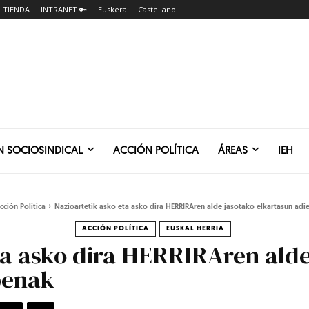
TIENDA
INTRANET 🔑
Euskera
Castellano
N SOCIOSINDICAL
ACCIÓN POLÍTICA
ÁREAS
IEH
cción Política
Nazioartetik asko eta asko dira HERRIRAren alde jasotako elkartasun ad
ACCIÓN POLÍTICA
EUSKAL HERRIA
ta asko dira HERRIRAren alde
penak