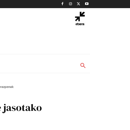
ierazpenak
 jasotako