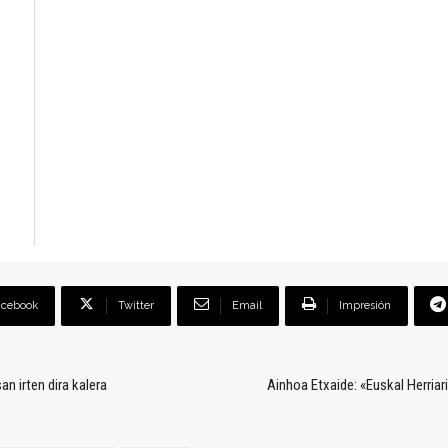
acebook
Twitter
Email
Impresión
n irten dira kalera
Ainhoa Etxaide: «Euskal Herriari