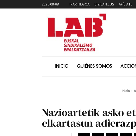
2026-08-08
IPAR HEGOA
BIZILAN.EUS
AFÍLIATE
INICIO
QUIÉNES SOMOS
ACCIÓ
Inicio
A
Nazioartetik asko e
elkartasun adieraz