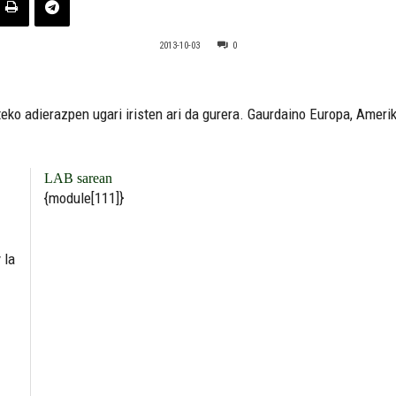
2013-10-03
0
ko adierazpen ugari iristen ari da gurera. Gaurdaino Europa, Amerika
LAB sarean
{module[111]}
 la