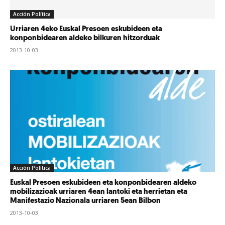
Acción Política
Urriaren 4eko Euskal Presoen eskubideen eta
konponbidearen aldeko bilkuren hitzorduak
2013-10-03
Acción Política
Euskal Presoen eskubideen eta konponbidearen aldeko
mobilizazioak urriaren 4ean lantoki eta herrietan eta
Manifestazio Nazionala urriaren 5ean Bilbon
2013-10-03