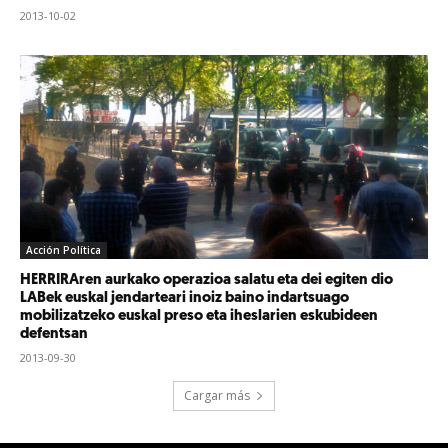
2013-10-02
Acción Política
HERRIRAren aurkako operazioa salatu eta dei egiten dio
LABek euskal jendarteari inoiz baino indartsuago
mobilizatzeko euskal preso eta iheslarien eskubideen
defentsan
2013-09-30
Cargar más