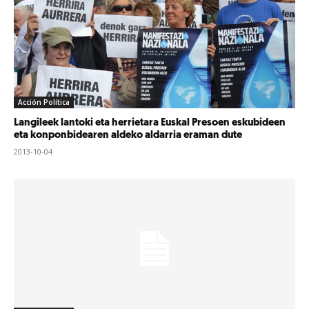
Acción Política
Langileek lantoki eta herrietara Euskal Presoen eskubideen
eta konponbidearen aldeko aldarria eraman dute
2013-10-04