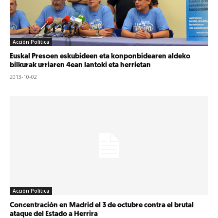
Acción Política
Euskal Presoen eskubideen eta konponbidearen aldeko
bilkurak urriaren 4ean lantoki eta herrietan
2013-10-02
Acción Política
Concentración en Madrid el 3 de octubre contra el brutal
ataque del Estado a Herrira