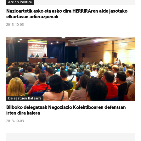
Acción Política
Nazioartetik asko eta asko dira HERRIRAren alde jasotako
elkartasun adierazpenak
2013-10-03
Delegatuen Batzarra
Bilboko delegatuak Negoziazio Kolektiboaren defentsan
irten dira kalera
2013-10-03