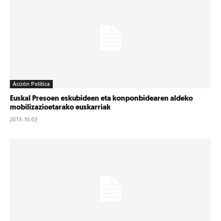
Acción Política
Euskal Presoen eskubideen eta konponbidearen aldeko
mobilizazioetarako euskarriak
2013-10-03