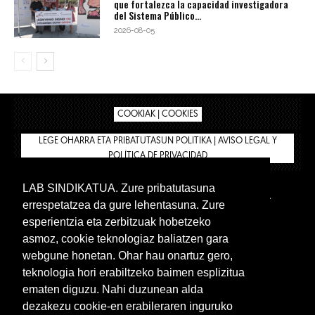
que fortalezca la capacidad investigadora
del Sistema Público...
2026-08-05
COOKIAK | COOKIES
LEGE OHARRA ETA PRIBATUTASUN POLITIKA | AVISO LEGAL Y
POLÍTICA DE PRIVACIDAD
LAB SINDIKATUA. Zure pribatutasuna
IPAR HEGOA
BIZILAN.EUS
AFÍLIATE
TIENDA
errespetatzea da gure lehentasuna. Zure
INTRANET 🔑
Euskera
Castellano
esperientzia eta zerbitzuak hobetzeko
asmoz, cookie teknologiaz baliatzen gara
webgune honetan. Ohar hau onartuz gero,
teknologia hori erabiltzeko baimen esplizitua
ematen diguzu. Nahi duzunean alda
dezakezu cookie-en erabileraren inguruko