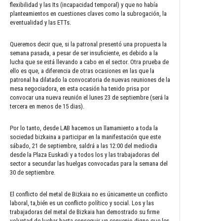
flexibilidad y las Its (incapacidad temporal) y que no había
planteamientos en cuestiones claves como la subrogación, la
eventualidad y las ETTs.
Queremos decir que, si la patronal presentó una propuesta la
semana pasada, a pesar de ser insuficiente, es debido a la
lucha que se está llevando a cabo en el sector. Otra prueba de
ello es que, a diferencia de otras ocasiones en las que la
patronal ha dilatado la convocatoria de nuevas reuniones de la
mesa negociadora, en esta ocasión ha tenido prisa por
convocar una nueva reunión el lunes 23 de septiembre (será la
tercera en menos de 15 dias).
Por lo tanto, desde LAB hacemos un llamamiento a toda la
sociedad bizkaina a participar en la manifestación que este
sábado, 21 de septiembre, saldrá a las 12:00 del mediodia
desde la Plaza Euskadi y a todos los y las trabajadoras del
sector a secundar las huelgas convocadas para la semana del
30 de septiembre.
El conflicto del metal de Bizkaia no es únicamente un conflicto
laboral, ta,bién es un conflicto político y social. Los y las
trabajadoras del metal de Bizkaia han demostrado su firme
voluntad de luchar hasta conseguir un convenio digno que les