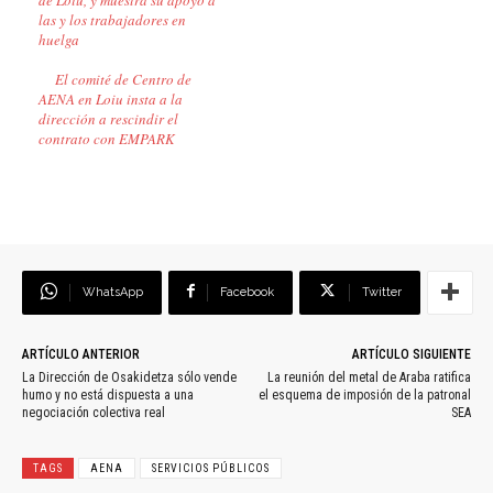
las y los trabajadores en
huelga
El comité de Centro de
AENA en Loiu insta a la
dirección a rescindir el
contrato con EMPARK
WhatsApp
Facebook
Twitter
ARTÍCULO ANTERIOR
ARTÍCULO SIGUIENTE
La Dirección de Osakidetza sólo vende
La reunión del metal de Araba ratifica
humo y no está dispuesta a una
el esquema de imposión de la patronal
negociación colectiva real
SEA
TAGS
AENA
SERVICIOS PÚBLICOS