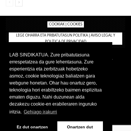
COOKIAK | COOKIES
LEGE OHARRA ETA PRIBATUTASUN POLITIKA | AVISO LEGAL Y
POLÍTICA DE PRIVACIDAD
LAB SINDIKATUA. Zure pribatutasuna
IPAR HEGOA
BIZILAN.EUS
AFÍLIATE
TIENDA
errespetatzea da gure lehentasuna. Zure
INTRANET 🔑
Euskera
Castellano
esperientzia eta zerbitzuak hobetzeko
asmoz, cookie teknologiaz baliatzen gara
webgune honetan. Ohar hau onartuz gero,
teknologia hori erabiltzeko baimen esplizitua
ematen diguzu. Nahi duzunean alda
dezakezu cookie-en erabileraren inguruko
iritzia.
Gehiago irakurri
www.lab.eus
Ez dut onartzen
Onartzen dut