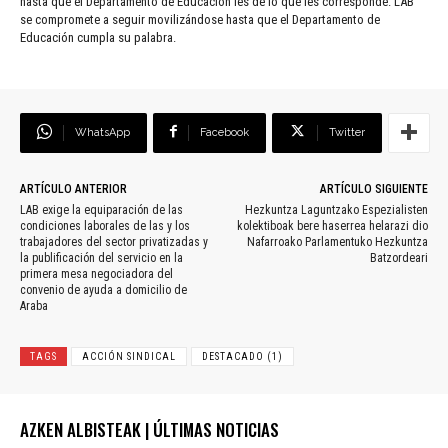
hasta que el Departamento de Educación les dé lo que les corresponde. LAB
se compromete a seguir movilizándose hasta que el Departamento de
Educación cumpla su palabra.
WhatsApp
Facebook
Twitter
ARTÍCULO ANTERIOR
ARTÍCULO SIGUIENTE
LAB exige la equiparación de las
Hezkuntza Laguntzako Espezialisten
condiciones laborales de las y los
kolektiboak bere haserrea helarazi dio
trabajadores del sector privatizadas y
Nafarroako Parlamentuko Hezkuntza
la publificación del servicio en la
Batzordeari
primera mesa negociadora del
convenio de ayuda a domicilio de
Araba
TAGS
ACCIÓN SINDICAL
DESTACADO (1)
AZKEN ALBISTEAK | ÚLTIMAS NOTICIAS