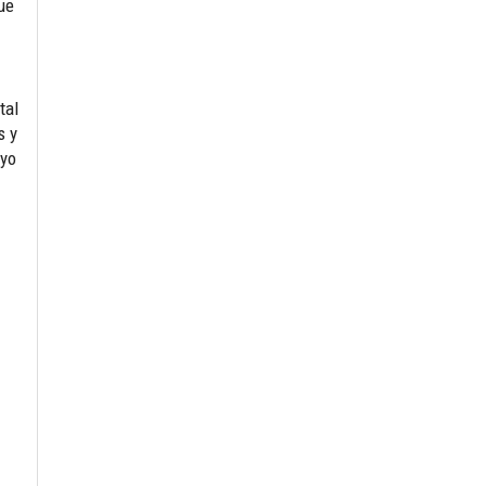
que
tal
s y
ayo