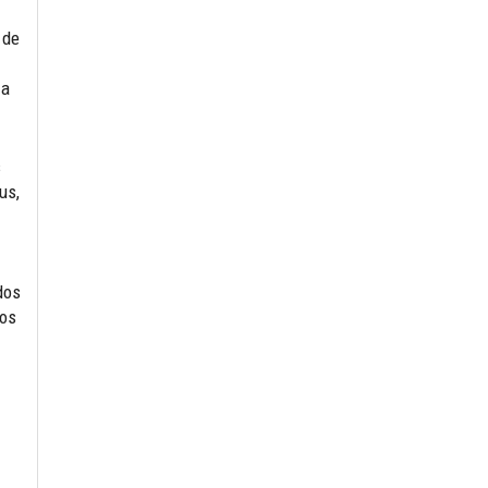
 de
 a
s
us,
dos
dos