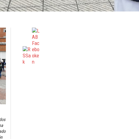
ados
na
iado
ón