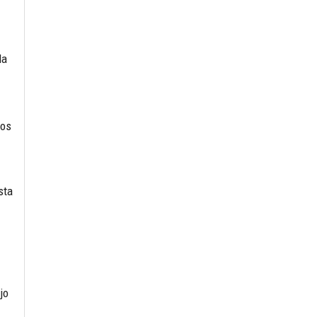
la
nos
sta
jo