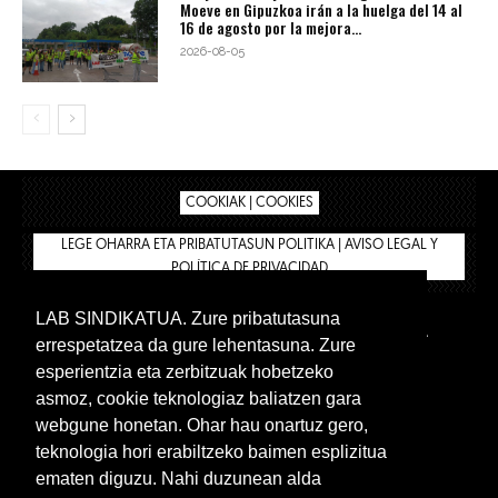
Moeve en Gipuzkoa irán a la huelga del 14 al
16 de agosto por la mejora...
2026-08-05
COOKIAK | COOKIES
LEGE OHARRA ETA PRIBATUTASUN POLITIKA | AVISO LEGAL Y
POLÍTICA DE PRIVACIDAD
LAB SINDIKATUA. Zure pribatutasuna
IPAR HEGOA
BIZILAN.EUS
AFÍLIATE
TIENDA
errespetatzea da gure lehentasuna. Zure
INTRANET 🔑
Euskera
Castellano
esperientzia eta zerbitzuak hobetzeko
asmoz, cookie teknologiaz baliatzen gara
webgune honetan. Ohar hau onartuz gero,
teknologia hori erabiltzeko baimen esplizitua
ematen diguzu. Nahi duzunean alda