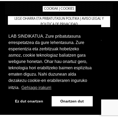
COOKIAK | COOKIES
LEGE OHARRA ETA PRIBATUTASUN POLITIKA | AVISO LEGAL Y
POLÍTICA DE PRIVACIDAD
LAB SINDIKATUA. Zure pribatutasuna
IPAR HEGOA
BIZILAN.EUS
AFÍLIATE
TIENDA
errespetatzea da gure lehentasuna. Zure
INTRANET 🔑
Euskera
Castellano
esperientzia eta zerbitzuak hobetzeko
asmoz, cookie teknologiaz baliatzen gara
webgune honetan. Ohar hau onartuz gero,
teknologia hori erabiltzeko baimen esplizitua
ematen diguzu. Nahi duzunean alda
dezakezu cookie-en erabileraren inguruko
iritzia.
Gehiago irakurri
www.lab.eus
Ez dut onartzen
Onartzen dut
Euskera
Castellano