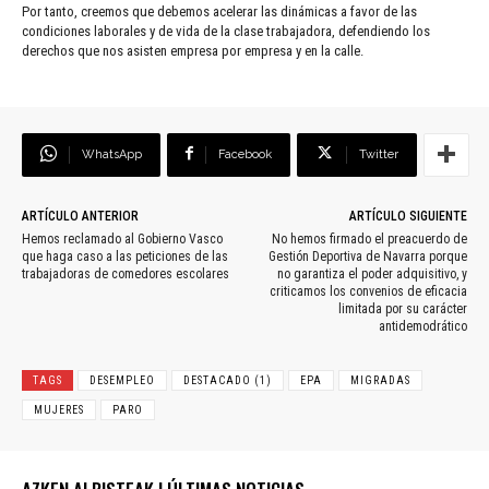
Por tanto, creemos que debemos acelerar las dinámicas a favor de las
condiciones laborales y de vida de la clase trabajadora, defendiendo los
derechos que nos asisten empresa por empresa y en la calle.
WhatsApp
Facebook
Twitter
ARTÍCULO ANTERIOR
ARTÍCULO SIGUIENTE
Hemos reclamado al Gobierno Vasco
No hemos firmado el preacuerdo de
que haga caso a las peticiones de las
Gestión Deportiva de Navarra porque
trabajadoras de comedores escolares
no garantiza el poder adquisitivo, y
criticamos los convenios de eficacia
limitada por su carácter
antidemodrático
TAGS
DESEMPLEO
DESTACADO (1)
EPA
MIGRADAS
MUJERES
PARO