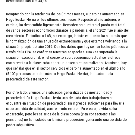
descendido hasta el 44,3%.
Rompiendo con la tendencia de los últimos meses, el paro ha aumentado en
Hego Euskal Herria en los últimos tres meses. Respecto al año anterior, en
cambio, ha descendido ligeramente. Recordemos que tras el parón casi total
de varios sectores económicos durante la pandemia, el año 2021 fue el año del
crecimiento. El sindicato LAB, sin embargo, insiste en que no ha sido más que
la normalización de una situación extraordinaria y que estamos volviendo a la
situación propia del año 2019. Con los datos que hoy se han hecho públicos a
través de la EPA, se confirman nuestras sospechas: una vez superada la
situación excepcional, en el contexto socioeconómico actual se le ofrece
como receta a la clase trabajadora un desempleo normalizado. Asimismo, hay
que señalar que en el sector servicios el paro ha aumentado en el último año
(5.100 personas paradas más en Hego Euskal Herria), indicador de la
precariedad de este sector.
Por otro lado, vivimos una situación generalizada de inestabilidad y
precariedad. En Hego Euskal Herria uno de cada dos trabajadores se
encuentra en situación de precariedad, sin ingresos suficientes para llevar a
cabo una vida de calidad, aun teniendo empleo. En efecto, la vida se ha
encarecido, pero los salarios de la clase obrera (y en consecuencia las
pensiones) no han subido en la misma proporción, generando una pérdida de
poder adquisitivo.