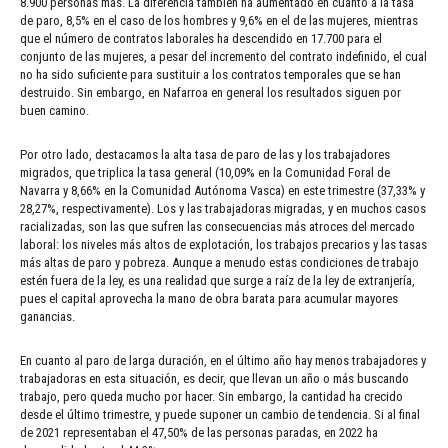
8.900 personas más. La diferencia también ha aumentado en cuanto a la tasa
de paro, 8,5% en el caso de los hombres y 9,6% en el de las mujeres, mientras
que el número de contratos laborales ha descendido en 17.700 para el
conjunto de las mujeres, a pesar del incremento del contrato indefinido, el cual
no ha sido suficiente para sustituir a los contratos temporales que se han
destruido. Sin embargo, en Nafarroa en general los resultados siguen por
buen camino.
Por otro lado, destacamos la alta tasa de paro de las y los trabajadores
migrados, que triplica la tasa general (10,09% en la Comunidad Foral de
Navarra y 8,66% en la Comunidad Autónoma Vasca) en este trimestre (37,33% y
28,27%, respectivamente). Los y las trabajadoras migradas, y en muchos casos
racializadas, son las que sufren las consecuencias más atroces del mercado
laboral: los niveles más altos de explotación, los trabajos precarios y las tasas
más altas de paro y pobreza. Aunque a menudo estas condiciones de trabajo
estén fuera de la ley, es una realidad que surge a raíz de la ley de extranjería,
pues el capital aprovecha la mano de obra barata para acumular mayores
ganancias.
En cuanto al paro de larga duración, en el último año hay menos trabajadores y
trabajadoras en esta situación, es decir, que llevan un año o más buscando
trabajo, pero queda mucho por hacer. Sin embargo, la cantidad ha crecido
desde el último trimestre, y puede suponer un cambio de tendencia. Si al final
de 2021 representaban el 47,50% de las personas paradas, en 2022 ha