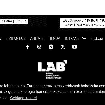
LEGE OHARRA ETA PRIBATUTASUN
COOKIAK | COOKIES
AVISO LEGAL Y POLÍTICA DE 
A
BIZILAN.EUS
AFÍLIATE
TIENDA
INTRANET 🔑
Euskera
www.lab.eus
e lehentasuna. Zure esperientzia eta zerbitzuak hobetzeko as
tuz gero, teknologia hori erabiltzeko baimen esplizitua ematen
Euskera
Castellano
itzia.
Gehiago irakurri