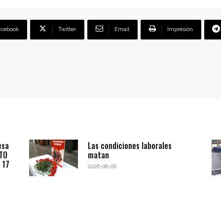
acebook
Twitter
Email
Impresión
esa
Las condiciones laborales
BTO
matan
 17
2026-08-06