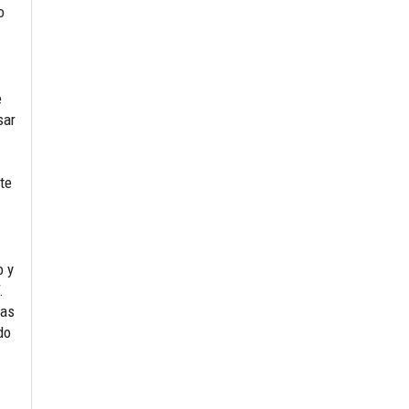
o
e
sar
te
o y
.
las
do