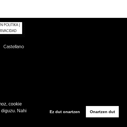
 POLITIKA |
PRIVACIDAD
Castellano
moz, cookie
 diguzu. Nahi
Ez dut onartzen
Onartzen dut