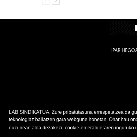
IPAR HEGO
LAB SINDIKATUA. Zure pribatutasuna errespetatzea da gur
teknologiaz baliatzen gara webgune honetan. Ohar hau onar
duzunean alda dezakezu cookie-en erabileraren inguruko ir