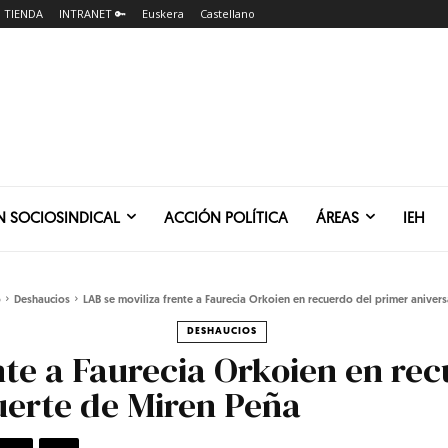
TIENDA
INTRANET 🔑
Euskera
Castellano
N SOCIOSINDICAL
ACCIÓN POLÍTICA
ÁREAS
IEH
o
Deshaucios
LAB se moviliza frente a Faurecia Orkoien en recuerdo del primer aniversa
DESHAUCIOS
nte a Faurecia Orkoien en re
uerte de Miren Peña