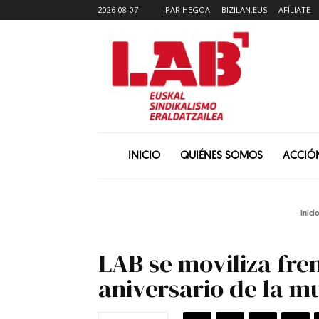
2026-08-07
IPAR HEGOA
BIZILAN.EUS
AFÍLIATE
INICIO
QUIÉNES SOMOS
ACCIÓ
Inici
LAB se moviliza fre
aniversario de la m