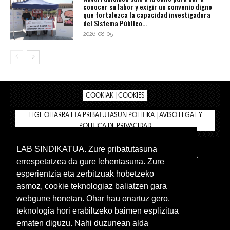
conocer su labor y exigir un convenio digno
que fortalezca la capacidad investigadora
del Sistema Público...
2026-08-05
COOKIAK | COOKIES
LEGE OHARRA ETA PRIBATUTASUN POLITIKA | AVISO LEGAL Y
POLÍTICA DE PRIVACIDAD
LAB SINDIKATUA. Zure pribatutasuna
IPAR HEGOA
BIZILAN.EUS
AFÍLIATE
TIENDA
errespetatzea da gure lehentasuna. Zure
INTRANET 🔑
Euskera
Castellano
esperientzia eta zerbitzuak hobetzeko
asmoz, cookie teknologiaz baliatzen gara
webgune honetan. Ohar hau onartuz gero,
teknologia hori erabiltzeko baimen esplizitua
ematen diguzu. Nahi duzunean alda