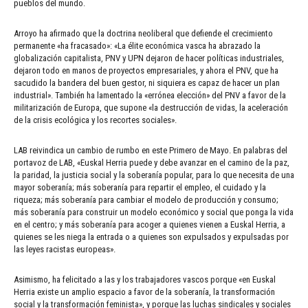
pueblos del mundo.
Arroyo ha afirmado que la doctrina neoliberal que defiende el crecimiento
permanente «ha fracasado»: «La élite económica vasca ha abrazado la
globalización capitalista, PNV y UPN dejaron de hacer políticas industriales,
dejaron todo en manos de proyectos empresariales, y ahora el PNV, que ha
sacudido la bandera del buen gestor, ni siquiera es capaz de hacer un plan
industrial». También ha lamentado la «errónea elección» del PNV a favor de la
militarización de Europa, que supone «la destrucción de vidas, la aceleración
de la crisis ecológica y los recortes sociales».
LAB reivindica un cambio de rumbo en este Primero de Mayo. En palabras del
portavoz de LAB, «Euskal Herria puede y debe avanzar en el camino de la paz,
la paridad, la justicia social y la soberanía popular, para lo que necesita de una
mayor soberanía; más soberanía para repartir el empleo, el cuidado y la
riqueza; más soberanía para cambiar el modelo de producción y consumo;
más soberanía para construir un modelo económico y social que ponga la vida
en el centro; y más soberanía para acoger a quienes vienen a Euskal Herria, a
quienes se les niega la entrada o a quienes son expulsados y expulsadas por
las leyes racistas europeas».
Asimismo, ha felicitado a las y los trabajadores vascos porque «en Euskal
Herria existe un amplio espacio a favor de la soberanía, la transformación
social y la transformación feminista», y porque las luchas sindicales y sociales