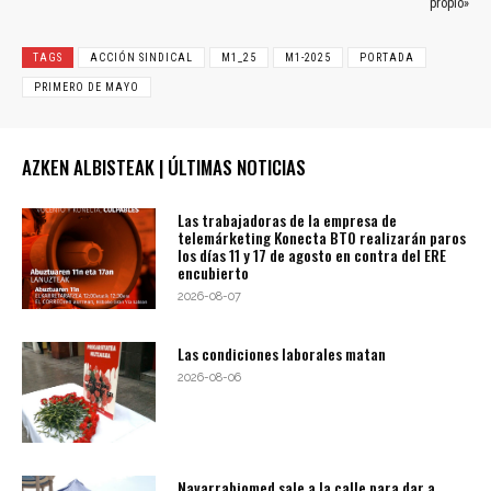
propio»
TAGS
ACCIÓN SINDICAL
M1_25
M1-2025
PORTADA
PRIMERO DE MAYO
AZKEN ALBISTEAK | ÚLTIMAS NOTICIAS
Las trabajadoras de la empresa de
telemárketing Konecta BTO realizarán paros
los días 11 y 17 de agosto en contra del ERE
encubierto
2026-08-07
Las condiciones laborales matan
2026-08-06
Navarrabiomed sale a la calle para dar a