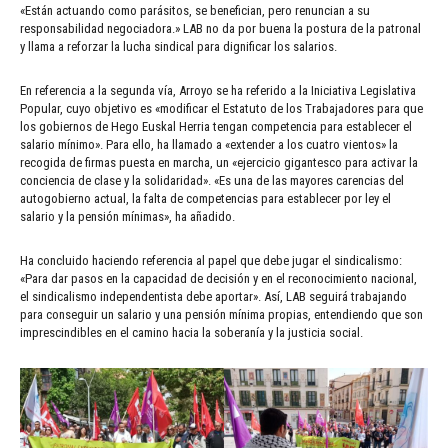
«Están actuando como parásitos, se benefician, pero renuncian a su
responsabilidad negociadora.» LAB no da por buena la postura de la patronal
y llama a reforzar la lucha sindical para dignificar los salarios.
En referencia a la segunda vía, Arroyo se ha referido a la Iniciativa Legislativa
Popular, cuyo objetivo es «modificar el Estatuto de los Trabajadores para que
los gobiernos de Hego Euskal Herria tengan competencia para establecer el
salario mínimo». Para ello, ha llamado a «extender a los cuatro vientos» la
recogida de firmas puesta en marcha, un «ejercicio gigantesco para activar la
conciencia de clase y la solidaridad». «Es una de las mayores carencias del
autogobierno actual, la falta de competencias para establecer por ley el
salario y la pensión mínimas», ha añadido.
Ha concluido haciendo referencia al papel que debe jugar el sindicalismo:
«Para dar pasos en la capacidad de decisión y en el reconocimiento nacional,
el sindicalismo independentista debe aportar». Así, LAB seguirá trabajando
para conseguir un salario y una pensión mínima propias, entendiendo que son
imprescindibles en el camino hacia la soberanía y la justicia social.